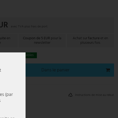
EUR
avec TVA plus
frais de port
uite
en
Coupon de 5 EUR
pour la
Achat sur
facture
et en
e
newsletter
plusieurs fois
s 1-3 jours ouvrables
Dans le panier
t
es (par
Instructions de mise au rebut
s