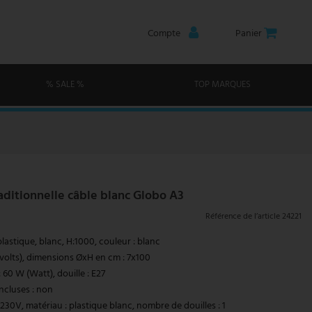
Compte
Panier
% SALE %
TOP MARQUES
aditionnelle câble blanc Globo A3
Référence de l’article
24221
astique, blanc, H:1000, couleur : blanc
(volts), dimensions ØxH en cm : 7x100
 60 W (Watt), douille : E27
ncluses : non
30V, matériau : plastique blanc, nombre de douilles : 1