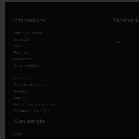
V-TAC
Informations
Partenaire
Wofi Luminaires
Portail des retours
Contacter
idealo
Envoi
Paiement
Entreprises
Offres d'emplois
Conditions
Droit de rétractation
Intimité
Imprimer
Instructions de mise au rebut
Déclaration d'accessibilité
Mon compte
Login