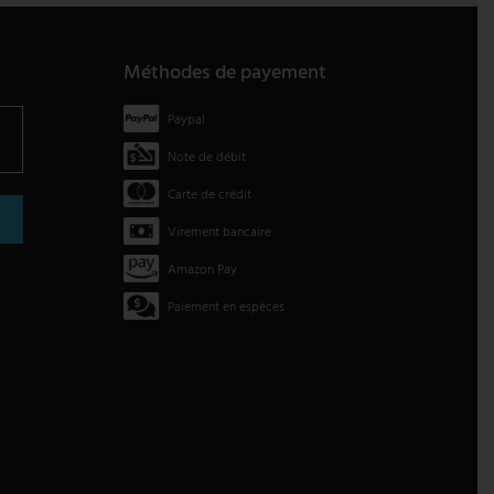
Méthodes de payement
Paypal
Note de débit
Carte de crédit
Virement bancaire
Amazon Pay
Paiement en espèces