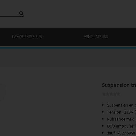
LAMPE EXTÉRIEUR
VENTILATEURS
Suspension tr
Suspension en pl
Tension : 230V 
Puissance max. :
D:70 ampoules i
sauf 1xE27 60W 2