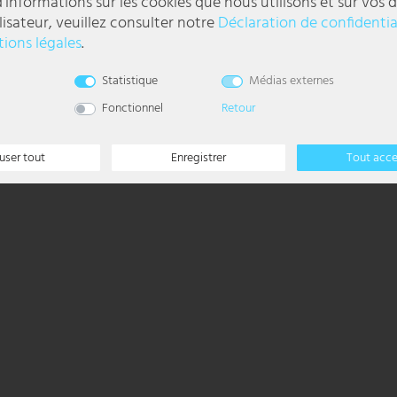
'informations sur les cookies que nous utilisons et sur vos d
lisateur, veuillez consulter notre
Déclaration de confidentia
ions légales
.
l
Statistique
Médias externes
Fonctionnel
Retour
user tout
Enregistrer
Tout acc
00, 1x E27 60 watts 230V pas inclu