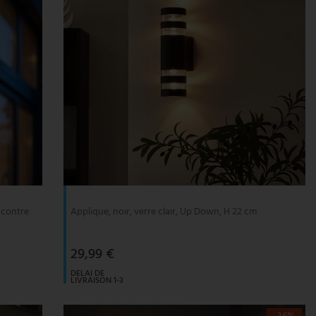
n contre
Applique, noir, verre clair, Up Down, H 22 cm
29,99 €
DELAI DE
LIVRAISON 1-3
JOURS
OUVRABLES