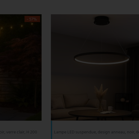
- 57%
ir, verre clair, H 200
Lampe LED suspendue, design anneau, noir, 