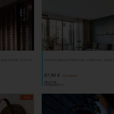
 spot mobile, H 23 cm
Spot de plafond Plafonnier, métal noir, spots 
87,99 €
UVP 129,99 €
DELAI DE
LIVRAISON 1-3
JOURS
OUVRABLES
- 33%