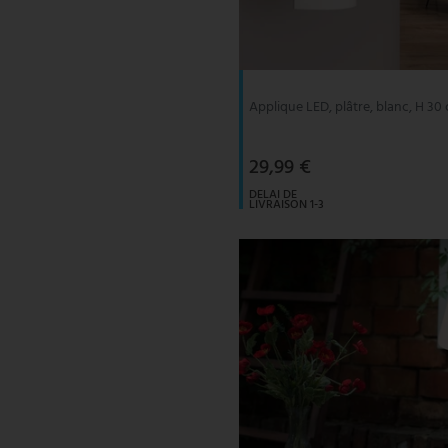
V-TAC
Wofi Luminaires
Applique LED, plâtre, blanc, H 30
29,99 €
DELAI DE
LIVRAISON 1-3
JOURS
OUVRABLES