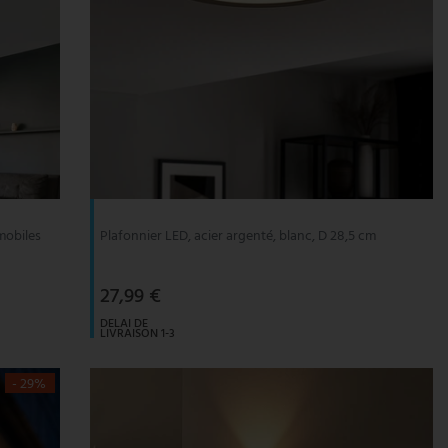
mobiles
Plafonnier LED, acier argenté, blanc, D 28,5 cm
27,99 €
DELAI DE
LIVRAISON 1-3
JOURS
OUVRABLES
- 29%