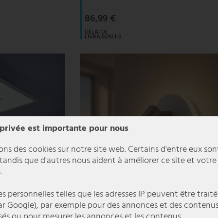
86,99 €
DELAI DE
LIVRAISON 1-3
JOURS
OUVRABLES
 privée est importante pour nous
ons des cookies sur notre site web. Certains d'entre eux son
 tandis que d'autres nous aident à améliorer ce site et votre
.
 personnelles telles que les adresses IP peuvent être traité
r Google), par exemple pour des annonces et des contenu
sés ou pour mesurer les annonces et les contenus.