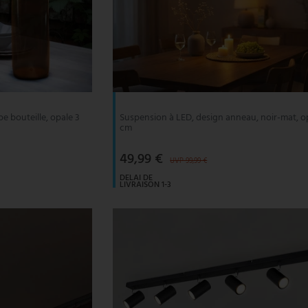
e bouteille, opale 3
Suspension à LED, design anneau, noir-mat, op
cm
49,99 €
UVP 99,99 €
DELAI DE
LIVRAISON 1-3
JOURS
OUVRABLES