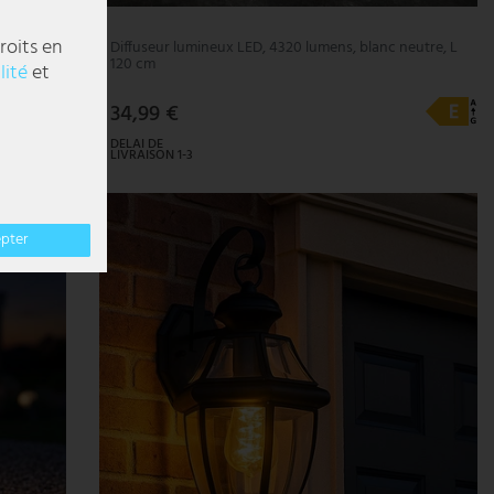
roits en
, blanc,
Diffuseur lumineux LED, 4320 lumens, blanc neutre, L
120 cm
lité
et
34,99 €
DELAI DE
LIVRAISON 1-3
JOURS
OUVRABLES
epter