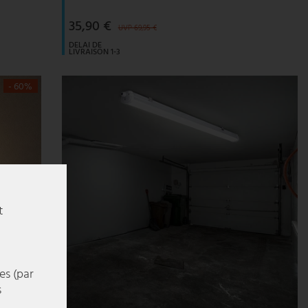
35,90 €
UVP 69,95 €
DELAI DE
LIVRAISON 1-3
JOURS
OUVRABLES
- 60%
t
es (par
s