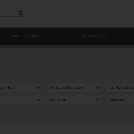
LAMPE EXTÉRIEUR
VENTILATEURS
cularités
Source lumineuse
Nombre de f
Domaine
Matériau