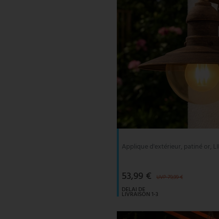
Applique d'extérieur, patiné or, 
53,99 €
UVP 79,99 €
DELAI DE
LIVRAISON 1-3
JOURS
OUVRABLES