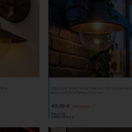
LINDA
Applique, acier, verre, marron, E27, protectio
les projections d'eau, H 27 cm
49,99 €
UVP 69,99 €
DELAI DE
LIVRAISON 1-3
JOURS
OUVRABLES