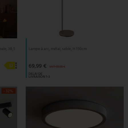
ale, 38,5
Lampe à arc, métal, sable, H 150cm
69,99 €
UVP 119,99 €
DELAI DE
LIVRAISON 1-3
JOURS
OUVRABLES
- 32%