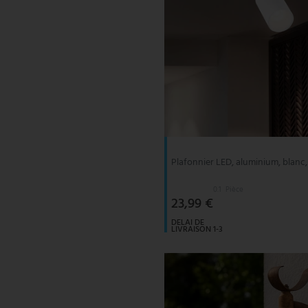
Plafonnier LED, aluminium, blanc,
0.1
Pièce
23,99 €
DELAI DE
LIVRAISON 1-3
JOURS
OUVRABLES