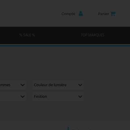
Compte
Panier
% SALE %
TOP MARQUES
lammes
Couleur de lumière
Finition