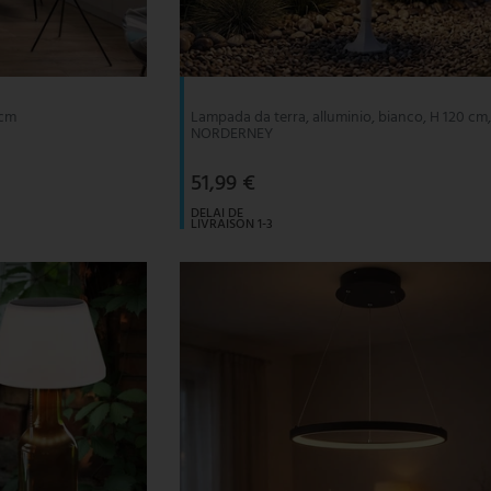
 cm
Lampada da terra, alluminio, bianco, H 120 cm
NORDERNEY
51,99 €
DELAI DE
LIVRAISON 1-3
JOURS
OUVRABLES