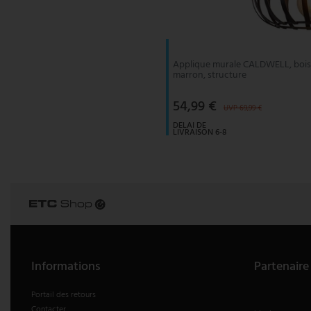
V-TAC
Wofi Luminaires
Applique murale CALDWELL, bois, m
marron, structure
54,99 €
UVP 69,99 €
DELAI DE
LIVRAISON 6-8
JOURS
OUVRABLES
Informations
Partenaire
Portail des retours
Contacter