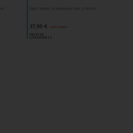
 cm
Spot, métal, scandinave, noir, H 43cm
37,99 €
UVP 42,99 €
DELAI DE
LIVRAISON 1-3
JOURS
OUVRABLES