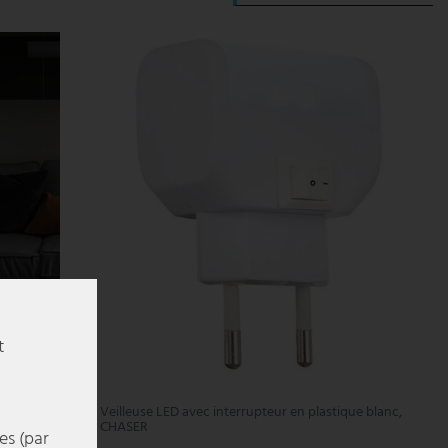
t
te, H 43
Veilleuse LED avec interrupteur en plastique blanc,
CHASER
es (par