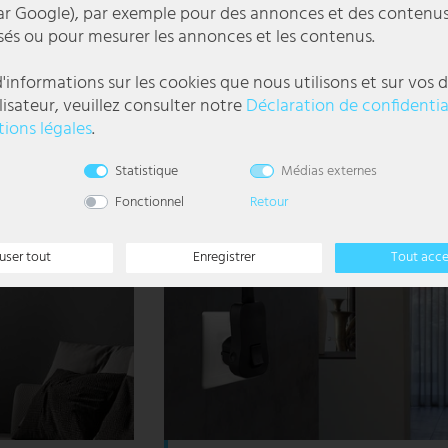
r Google), par exemple pour des annonces et des contenu
54,99 €
sés ou pour mesurer les annonces et les contenus.
DELAI DE
LIVRAISON 1-3
JOURS
'informations sur les cookies que nous utilisons et sur vos d
OUVRABLES
lisateur, veuillez consulter notre
Déclaration de confidentia
ions légales
.
l
Statistique
Médias externes
Fonctionnel
Retour
user tout
Enregistrer
Tout acc