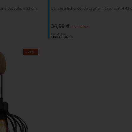
eur à bascule, H 33 cm
Lampe à fiche, col de cygne, nickel noir, H 43
34,99 €
UVP 39,99 €
DELAI DE
LIVRAISON 1-3
JOURS
OUVRABLES
- 21%