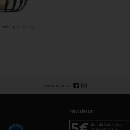
étal, grillage, E27,
Suivez-nous sur
Newsletter
5€
Bon de 5 EUR pour
l'inscription à la