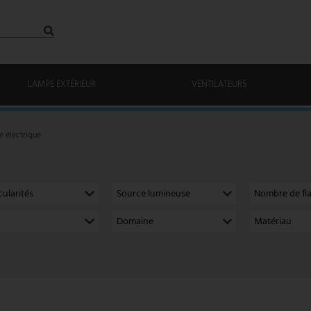
LAMPE EXTÉRIEUR
VENTILATEURS
e électrique
cularités
Source lumineuse
Nombre de f
Domaine
Matériau