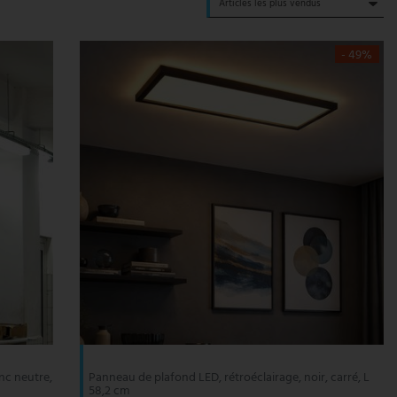
- 49%
nc neutre,
Panneau de plafond LED, rétroéclairage, noir, carré, L
58,2 cm