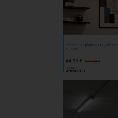
Panneau de plafond LED, rétroécla
58,2 cm
44,99 €
UVP 84,95 €
DELAI DE
LIVRAISON 1-3
JOURS
OUVRABLES