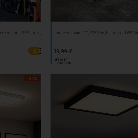
e du jour, IP65, grise,
Lampe de bain LED, 5760 lm, blanc froid 6500K
39,99 €
DELAI DE
LIVRAISON 1-3
JOURS
OUVRABLES
- 47%