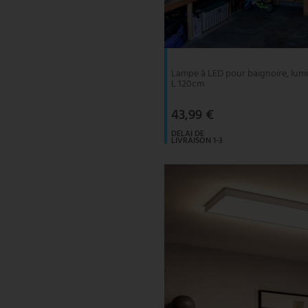
V-TAC
Wofi Luminaires
Lampe à LED pour baignoire, lumièr
L 120cm
43,99 €
DELAI DE
LIVRAISON 1-3
JOURS
OUVRABLES