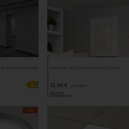
 lm, blanc froid 6500K,
Plafonnier LED, à poser, chromé, D 30 cm
32,99 €
UVP 49,95 €
DELAI DE
LIVRAISON 1-3
JOURS
OUVRABLES
- 59%