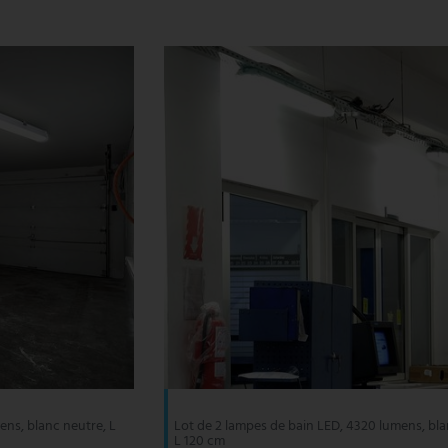
ens, blanc neutre, L
Lot de 2 lampes de bain LED, 4320 lumens, bla
L 120 cm