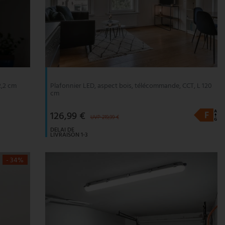
2,2 cm
Plafonnier LED, aspect bois, télécommande, CCT, L 120
cm
126,99 €
UVP 219,99 €
DELAI DE
LIVRAISON 1-3
JOURS
OUVRABLES
- 34%