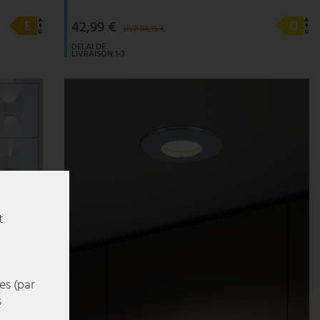
42,99 €
UVP 84,95 €
DELAI DE
LIVRAISON 1-3
JOURS
OUVRABLES
t
es (par
s