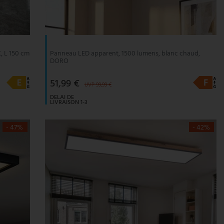
, L 150 cm
Panneau LED apparent, 1500 lumens, blanc chaud,
DORO
51,99 €
UVP 99,99 €
DELAI DE
LIVRAISON 1-3
JOURS
OUVRABLES
- 47%
- 42%