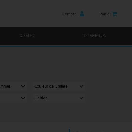
Compte
Panier
% SALE %
TOP MARQUES
lammes
Couleur de lumière
Finition