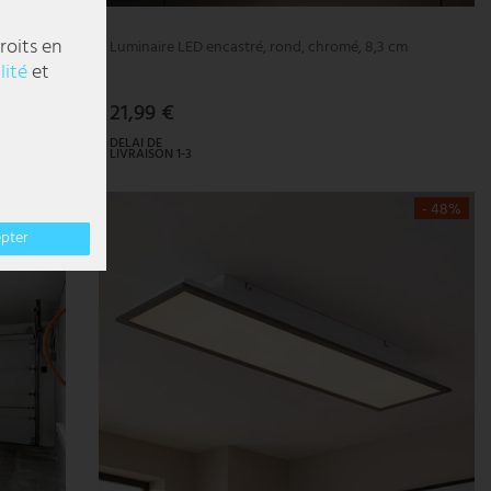
roits en
ntable, L
Luminaire LED encastré, rond, chromé, 8,3 cm
lité
et
21,99 €
DELAI DE
LIVRAISON 1-3
JOURS
OUVRABLES
- 48%
epter