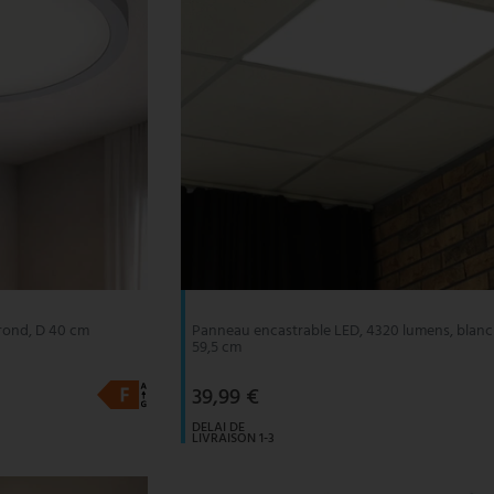
 rond, D 40 cm
Panneau encastrable LED, 4320 lumens, blanc 
59,5 cm
39,99 €
DELAI DE
LIVRAISON 1-3
JOURS
OUVRABLES