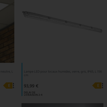
neutre, L
Lampe LED pour locaux humides, verre, gris, IP65, L 156
cm
93,99 €
DELAI DE
LIVRAISON 2-4
JOURS
OUVRABLES