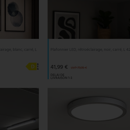
irage, blanc, carré, L
Plafonnier LED, rétroéclairage, noir, carré, L 4
41,99 €
UVP 79,95 €
DELAI DE
LIVRAISON 1-3
JOURS
OUVRABLES