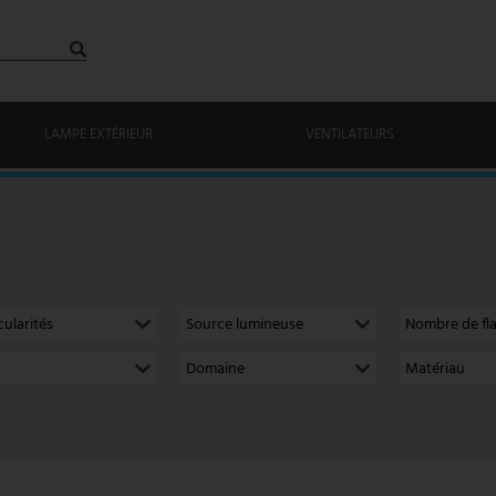
LAMPE EXTÉRIEUR
VENTILATEURS
cularités
Source lumineuse
Nombre de f
Domaine
Matériau