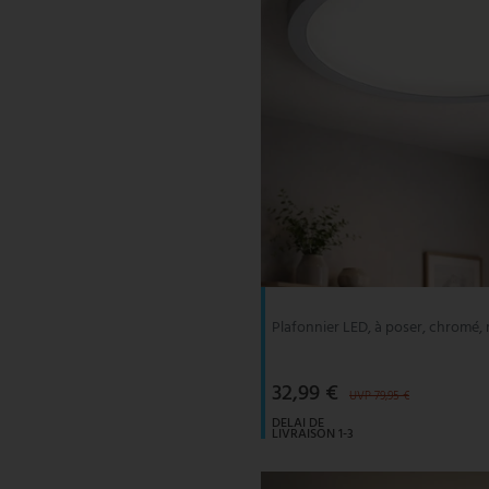
Plafonnier LED, à poser, chromé,
32,99 €
UVP 79,95 €
DELAI DE
LIVRAISON 1-3
JOURS
OUVRABLES