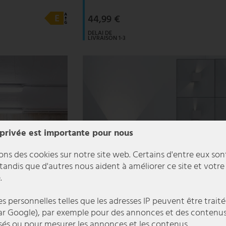
44,99 €
DELAI DE
LIVRAISON 1-3
JOURS
OUVRABLES
 privée est importante pour nous
ons des cookies sur notre site web. Certains d'entre eux son
 tandis que d'autres nous aident à améliorer ce site et votre
.
 personnelles telles que les adresses IP peuvent être traité
r Google), par exemple pour des annonces et des contenu
sés ou pour mesurer les annonces et les contenus.