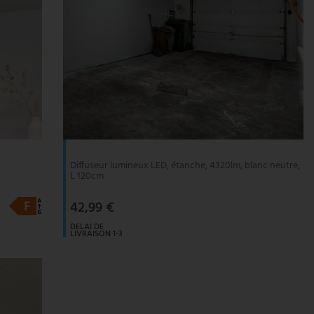
Diffuseur lumineux LED, étanche, 4320lm, blanc neutre,
L 120cm
42,99 €
DELAI DE
LIVRAISON 1-3
JOURS
OUVRABLES