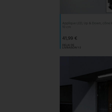
V-TAC
Wofi Luminaires
Applique LED, Up & Down, cône l
10 cm
41,99 €
DELAI DE
LIVRAISON 1-3
JOURS
OUVRABLES