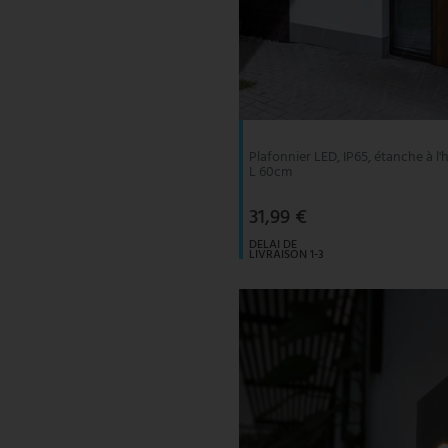
Plafonnier LED, IP65, étanche à l'
L 60cm
31,99 €
DELAI DE
LIVRAISON 1-3
JOURS
OUVRABLES