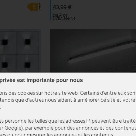
43,99 €
DELAI DE
LIVRAISON 1-3
JOURS
OUVRABLES
 privée est importante pour nous
ons des cookies sur notre site web. Certains d'entre eux son
 tandis que d'autres nous aident à améliorer ce site et votre
.
 personnelles telles que les adresses IP peuvent être traité
r Google), par exemple pour des annonces et des contenu
sés ou pour mesurer les annonces et les contenus.