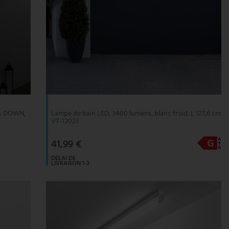
P & DOWN,
Lampe de bain LED, 3400 lumens, blanc froid, L 127,6 cm
VT-12023
41,99 €
DELAI DE
LIVRAISON 1-3
JOURS
OUVRABLES