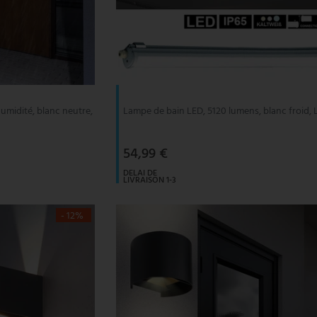
humidité, blanc neutre,
Lampe de bain LED, 5120 lumens, blanc froid, 
54,99 €
DELAI DE
LIVRAISON 1-3
JOURS
OUVRABLES
- 12%