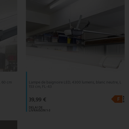
L 60 cm
Lampe de baignoire LED, 4300 lumens, blanc neutre, L
153 cm, FL-43
39,99 €
DELAI DE
LIVRAISON 1-3
JOURS
OUVRABLES