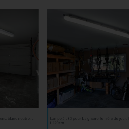
ens, blanc neutre, L
Lampe à LED pour baignoire, lumière du jour, I
L 120cm