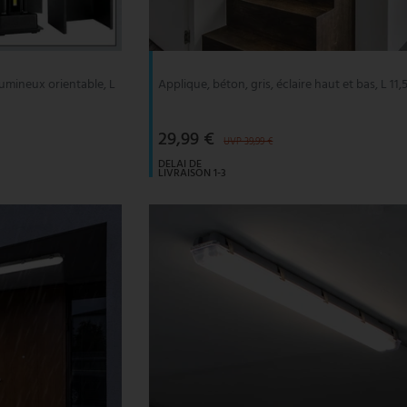
umineux orientable, L
Applique, béton, gris, éclaire haut et bas, L 11,
29,99 €
UVP 39,99 €
DELAI DE
LIVRAISON 1-3
JOURS
OUVRABLES