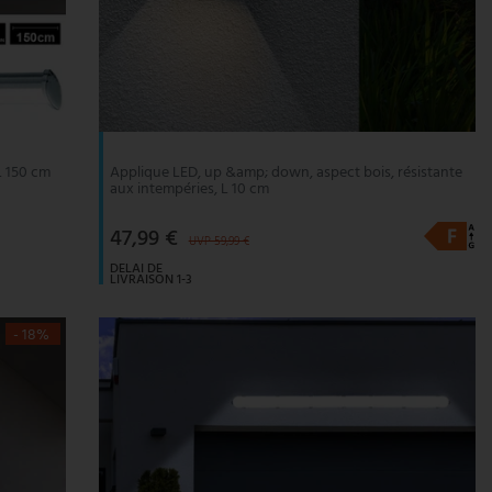
L 150 cm
Applique LED, up &amp; down, aspect bois, résistante
aux intempéries, L 10 cm
47,99 €
UVP 59,99 €
DELAI DE
LIVRAISON 1-3
JOURS
OUVRABLES
- 18%