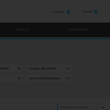
Compte
Panier
% SALE %
TOP MARQUES
lammes
Couleur de lumière
Source d'alimentation