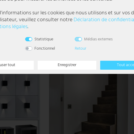
umineux orientable, L
Diffuseur LED, 5120 Lm, blanc neutre, IP65, L 
'informations sur les cookies que nous utilisons et sur vos d
lisateur, veuillez consulter notre
Déclaration de confidentia
59,99 €
ions légales
.
DELAI DE
LIVRAISON 1-3
l
Statistique
Médias externes
JOURS
OUVRABLES
Fonctionnel
Retour
user tout
Enregistrer
Tout acc