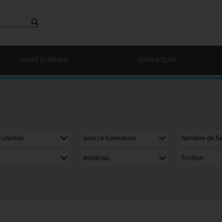
LAMPE EXTÉRIEUR
VENTILATEURS
cularités
Source lumineuse
Nombre de f
Matériau
Finition