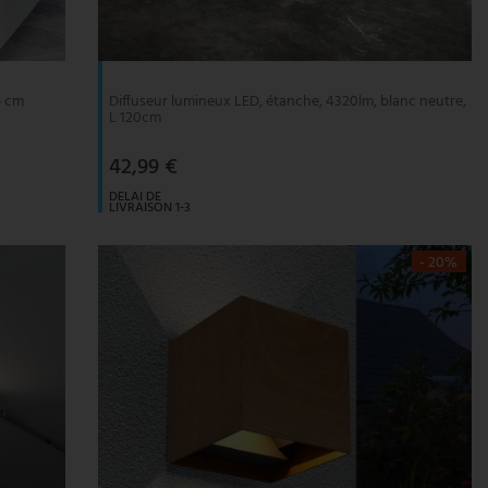
5 cm
Diffuseur lumineux LED, étanche, 4320lm, blanc neutre,
L 120cm
42,99 €
DELAI DE
LIVRAISON 1-3
JOURS
OUVRABLES
- 20%