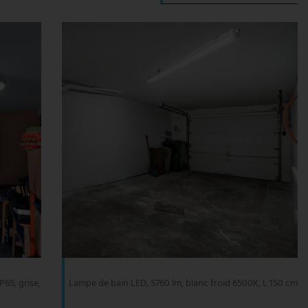
P65, grise,
Lampe de bain LED, 5760 lm, blanc froid 6500K, L 150 cm