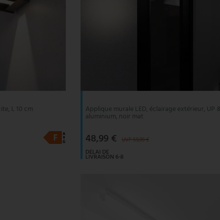
ite, L 10 cm
Applique murale LED, éclairage extérieur, U
aluminium, noir mat
48,99 €
UVP 59,99 €
DELAI DE
LIVRAISON 6-8
JOURS
OUVRABLES