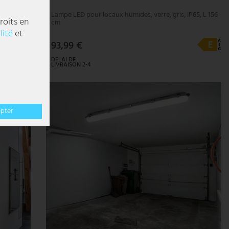
150 cm
Lampe LED pour locaux humides, verre, gris, IP65, L 156
roits en
cm
lité
et
93,99 €
DELAI DE
LIVRAISON 2-4
JOURS
OUVRABLES
- 25%
epter