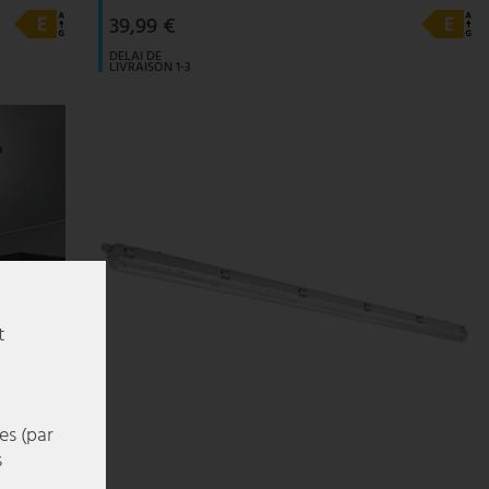
39,99 €
DELAI DE
LIVRAISON 1-3
JOURS
OUVRABLES
t
es (par
s