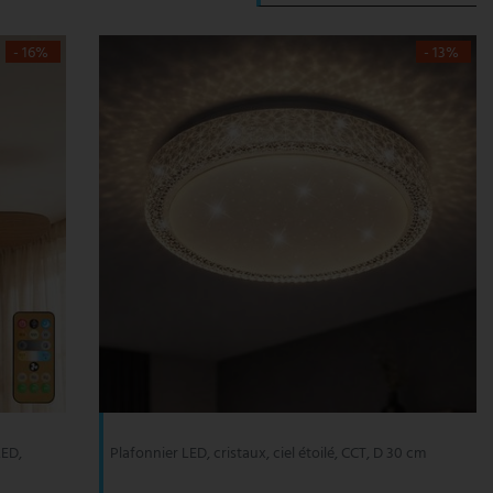
- 16%
- 13%
LED,
Plafonnier LED, cristaux, ciel étoilé, CCT, D 30 cm