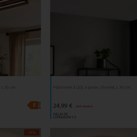
, L 30 cm
Plafonnier à LED, à poser, chromé, L 30 cm
24,99 €
UVP 49,95 €
DELAI DE
LIVRAISON 1-3
JOURS
OUVRABLES
- 51%