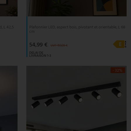
d, L 42,5
Plafonnier LED, aspect bois, pivotant et orientable, L 68
cm
54,99 €
UVP 159,99 €
DELAI DE
LIVRAISON 1-3
JOURS
OUVRABLES
- 32%