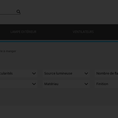
LAMPE EXTÉRIEUR
VENTILATEURS
lle à manger
cularités
Source lumineuse
Nombre de f
Matériau
Finition