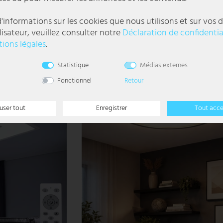
acryliques chromées
Plafonnier LED, bois, naturel, noir, L 54 cm
'informations sur les cookies que nous utilisons et sur vos d
lisateur, veuillez consulter notre
Déclaration de confidentia
49,99 €
ions légales
.
UVP 69,99 €
DELAI DE
LIVRAISON 1-3
l
Statistique
Médias externes
JOURS
OUVRABLES
Fonctionnel
Retour
user tout
Enregistrer
Tout acc