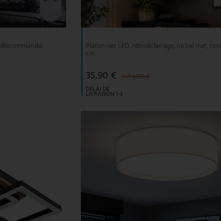
 télécommande,
Plafonnier LED, rétroéclairage, nickel mat, ron
cm
35,90 €
UVP 69,95 €
DELAI DE
LIVRAISON 1-3
JOURS
OUVRABLES