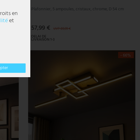
Plafonnier, 5 ampoules, cristaux, chrome, D 54 cm
roits en
lité
et
57,99 €
UVP 89,99 €
DELAI DE
LIVRAISON 1-3
JOURS
OUVRABLES
- 49%
- 66%
epter