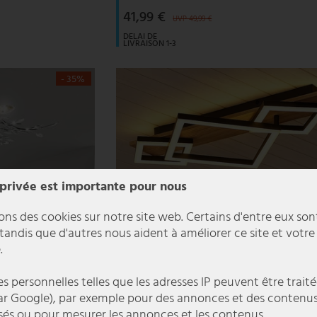
41,99 €
UVP 49,99 €
DELAI DE
LIVRAISON 1-3
JOURS
OUVRABLES
- 35%
 privée est importante pour nous
ons des cookies sur notre site web. Certains d'entre eux son
 tandis que d'autres nous aident à améliorer ce site et votre
.
 personnelles telles que les adresses IP peuvent être traité
r Google), par exemple pour des annonces et des contenu
sés ou pour mesurer les annonces et les contenus.