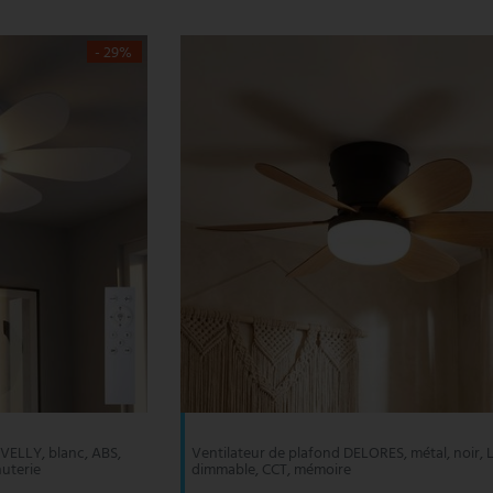
- 29%
VELLY, blanc, ABS,
Ventilateur de plafond DELORES, métal, noir, 
nuterie
dimmable, CCT, mémoire