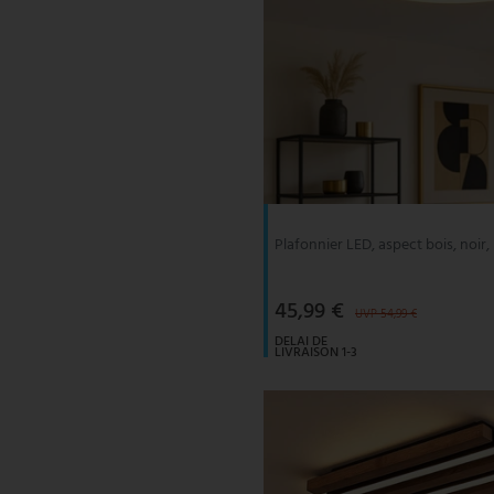
Plafonnier LED, aspect bois, noir,
45,99 €
UVP 54,99 €
DELAI DE
LIVRAISON 1-3
JOURS
OUVRABLES