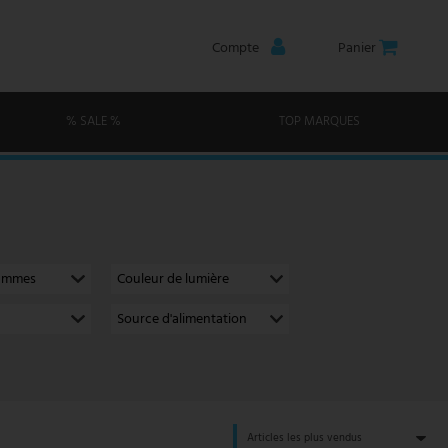
Compte
Panier
% SALE %
TOP MARQUES
lammes
Couleur de lumière
Source d'alimentation