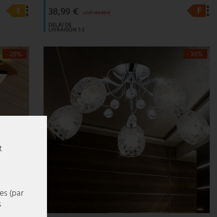
38,99 €
UVP 44,99 €
DELAI DE
LIVRAISON 1-3
JOURS
OUVRABLES
- 29%
- 36%
t
es (par
s