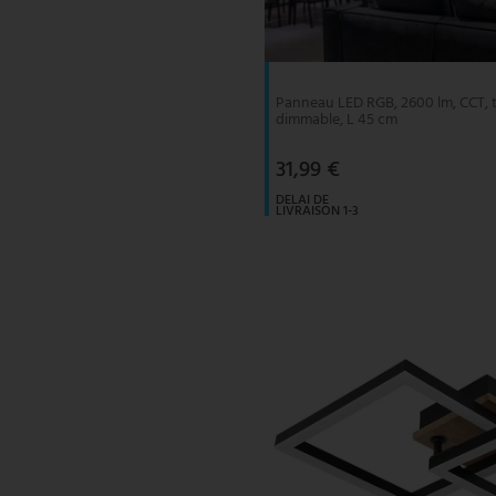
V-TAC
Wofi Luminaires
Panneau LED RGB, 2600 lm, CCT,
dimmable, L 45 cm
31,99 €
DELAI DE
LIVRAISON 1-3
JOURS
OUVRABLES