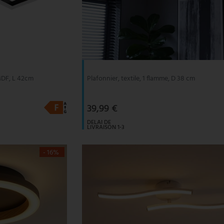
 MDF, L 42cm
Plafonnier, textile, 1 flamme, D 38 cm
39,99 €
DELAI DE
LIVRAISON 1-3
JOURS
OUVRABLES
- 16%