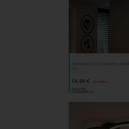
Plafonnier LED, à intensité variabl
cm
54,99 €
UVP 99,95 €
DELAI DE
LIVRAISON 1-3
JOURS
OUVRABLES