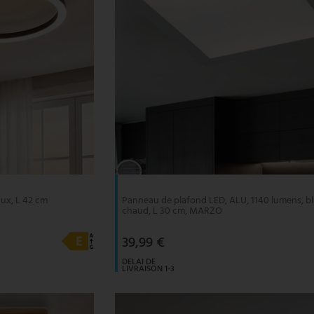
aux, L 42 cm
Panneau de plafond LED, ALU, 1140 lumens, b
chaud, L 30 cm, MARZO
39,99 €
DELAI DE
LIVRAISON 1-3
JOURS
OUVRABLES