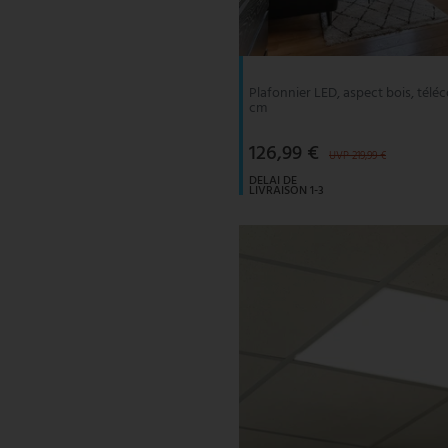
V-TAC
Wofi Luminaires
Plafonnier LED, aspect bois, tél
cm
126,99 €
UVP 219,99 €
DELAI DE
LIVRAISON 1-3
JOURS
OUVRABLES