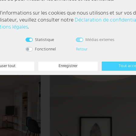
ction mémoire, D 42 cm
Panneau LED apparent, 1500 lumens, blanc c
'informations sur les cookies que nous utilisons et sur vos d
DORO
lisateur, veuillez consulter notre
Déclaration de confidentia
51,99 €
ions légales
.
UVP 99,99 €
DELAI DE
LIVRAISON 1-3
l
Statistique
Médias externes
JOURS
OUVRABLES
Fonctionnel
Retour
- 42%
user tout
Enregistrer
Tout acc