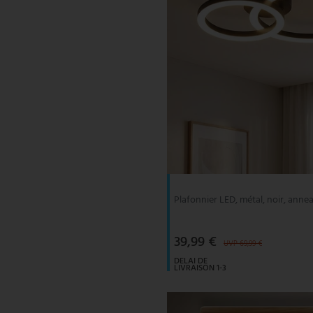
Plafonnier LED, métal, noir, anne
39,99 €
UVP 69,99 €
DELAI DE
LIVRAISON 1-3
JOURS
OUVRABLES