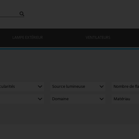
LAMPE EXTÉRIEUR
VENTILATEURS
cularités
Source lumineuse
Nombre de f
Domaine
Matériau