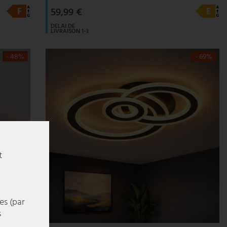
59,99 €
DELAI DE
LIVRAISON 1-3
JOURS
OUVRABLES
- 48%
- 69%
t
es (par
s