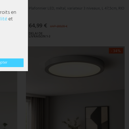
haud,
Plafonnier LED, métal, variateur 3 niveaux, L 47,5cm, RIO
roits en
lité
et
64,99 €
UVP 209,99 €
DELAI DE
LIVRAISON 1-3
JOURS
OUVRABLES
- 50%
- 34%
epter