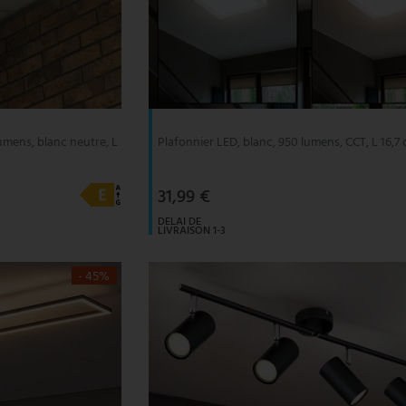
mens, blanc neutre, L
Plafonnier LED, blanc, 950 lumens, CCT, L 16,7
31,99 €
DELAI DE
LIVRAISON 1-3
JOURS
OUVRABLES
- 45%