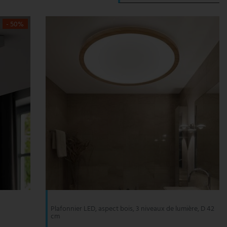
- 50%
Plafonnier LED, aspect bois, 3 niveaux de lumière, D 42
cm