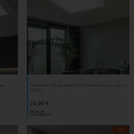
lanc
Plafonnier LED, dimmable, CCT, lumière du jour, blanc, L
17,2cm
24,99 €
DELAI DE
LIVRAISON 1-3
JOURS
OUVRABLES
- 73%