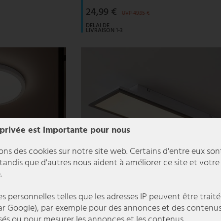
24,99 €
UVP 49,95 €
DELAI DE
LIVRAISON 1-3
JOURS
OUVRABLES
 privée est importante pour nous
ons des cookies sur notre site web. Certains d'entre eux son
 tandis que d'autres nous aident à améliorer ce site et votre
.
 personnelles telles que les adresses IP peuvent être traité
r Google), par exemple pour des annonces et des contenu
sés ou pour mesurer les annonces et les contenus.