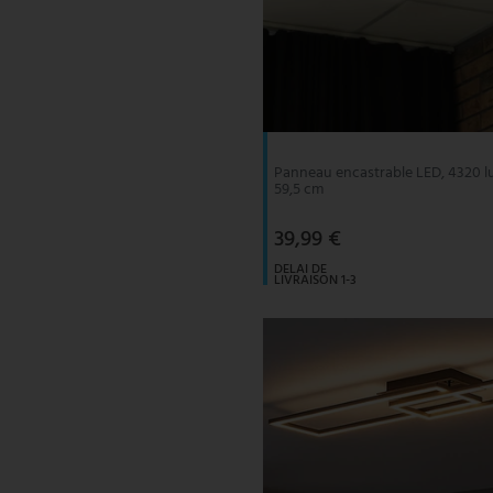
Panneau encastrable LED, 4320 lu
59,5 cm
39,99 €
DELAI DE
LIVRAISON 1-3
JOURS
OUVRABLES