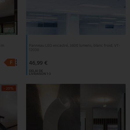
 cm
Panneau LED encastré, 3600 lumens, blanc froid, VT-
12030
46,99 €
DELAI DE
LIVRAISON 1-3
JOURS
OUVRABLES
- 20%