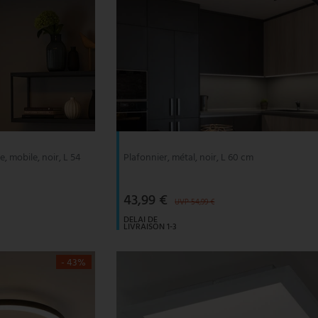
e, mobile, noir, L 54
Plafonnier, métal, noir, L 60 cm
43,99 €
UVP 54,99 €
DELAI DE
LIVRAISON 1-3
JOURS
OUVRABLES
- 43%