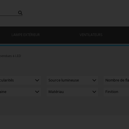
LAMPE EXTÉRIEUR
VENTILATEURS
spendues à LED
cularités
Source lumineuse
Nombre de f
ine
Matériau
Finition