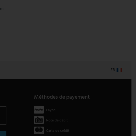
anc
FR
Méthodes de payement
Paypal
Note de débit
Carte de crédit