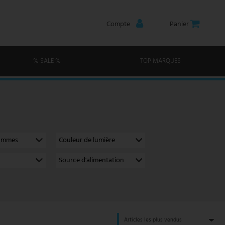
Compte
Panier
% SALE %
TOP MARQUES
lammes
Couleur de lumière
Source d'alimentation