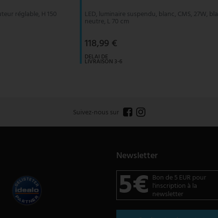
teur réglable, H 150
LED, luminaire suspendu, blanc, CMS, 27W, bl
neutre, L 70 cm
118,99 €
DELAI DE
LIVRAISON 3-6
JOURS
OUVRABLES
Suivez-nous sur
Newsletter
5€
Bon de 5 EUR pour
l'inscription à la
newsletter