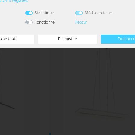
ions légales
.
108,99 €
l
Statistique
Médias externes
DELAI DE
LIVRAISON 3-6
JOURS
Fonctionnel
Retour
OUVRABLES
user tout
Enregistrer
Tout acc