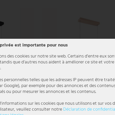
 privée est importante pour nous
ons des cookies sur notre site web. Certains d'entre eux son
 tandis que d'autres nous aident à améliorer ce site et votre
.
 personnelles telles que les adresses IP peuvent être traité
r Google), par exemple pour des annonces et des contenu
sés ou pour mesurer les annonces et les contenus.
'informations sur les cookies que nous utilisons et sur vos d
eur réglable, H 150 cm
Lampe suspendue LED, couleur sable, réglabl
lisateur, veuillez consulter notre
Déclaration de confidentia
hauteur, H 150 cm