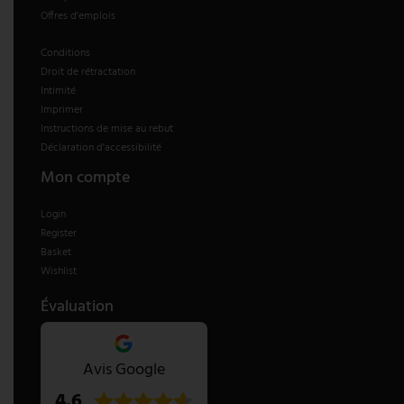
Offres d'emplois
V-TAC
Conditions
Droit de rétractation
Wofi Luminaires
Intimité
Imprimer
Instructions de mise au rebut
Déclaration d'accessibilité
Mon compte
Login
Register
Basket
Wishlist
Évaluation
Avis Google
4.6