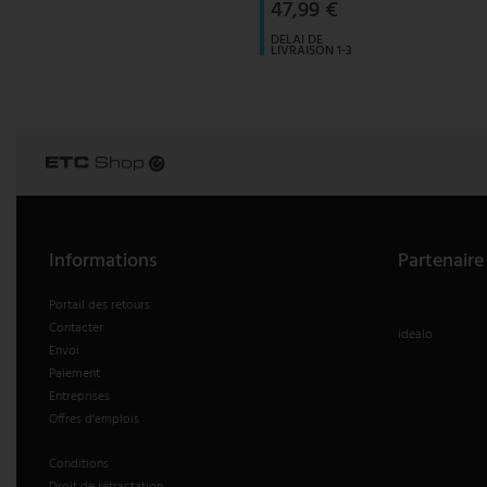
47,99 €
suspension vintage
Paulmann
DELAI DE
LIVRAISON 1-3
JOURS
OUVRABLES
suspension blanche
Philips Lampes
Suspensions à hauteur réglable
Rabalux
Reality Lampes
Searchlight Lampes
Informations
Partenaire
Sigor
Portail des retours
Contacter
Sollux
idealo
Envoi
Paiement
Spot Light Lampes
Entreprises
Offres d'emplois
Steinhauer Lampes
Conditions
Trio Luminaires