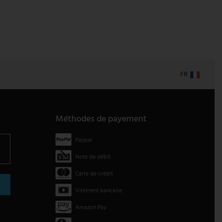
FR
Méthodes de payement
Paypal
Note de débit
Carte de crédit
Virement bancaire
Amazon Pay