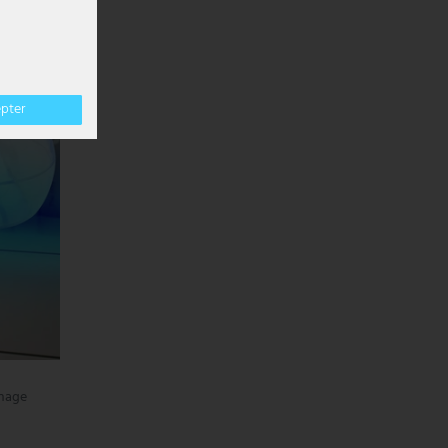
OUVRABLES
epter
chage