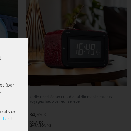
t
es (par
s
Radio réveil écran LCD digital dimmable enfants
voyages haut-parleur se lever
roits en
34,99 €
lité
et
DELAI DE
LIVRAISON 1-3
JOURS