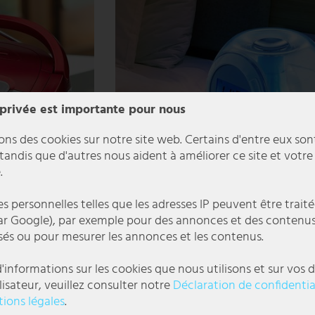
 privée est importante pour nous
ons des cookies sur notre site web. Certains d'entre eux son
 tandis que d'autres nous aident à améliorer ce site et votre
.
 personnelles telles que les adresses IP peuvent être traité
r Google), par exemple pour des annonces et des contenu
 musique chaîne hi-fi
Réveil pratique avec mode couleur RVB
sés ou pour mesurer les annonces et les contenus.
'informations sur les cookies que nous utilisons et sur vos d
23,99 €
lisateur, veuillez consulter notre
Déclaration de confidentia
DELAI DE
ions légales
.
LIVRAISON 1-3
JOURS