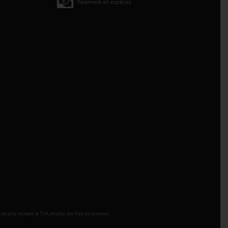
Paiement en espèces
 prix incluent la TVA, en plus des frais de livraison .