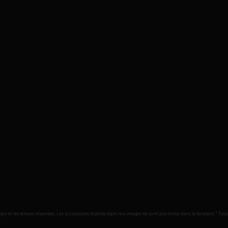
es erreurs réservées. Les accessoires illustrés dans nos images ne sont pas inclus dans la livraison. * Tous les