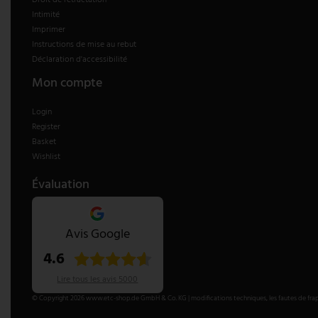
Droit de rétractation
Intimité
V-TAC
Imprimer
Instructions de mise au rebut
Wofi Luminaires
Déclaration d'accessibilité
Mon compte
Login
Register
Basket
Wishlist
Évaluation
Avis Google
4.6
Lire tous les avis 5000
© Copyright 2026 www.etc-shop.de GmbH & Co. KG | modifications techniques, les fautes de frappe et l