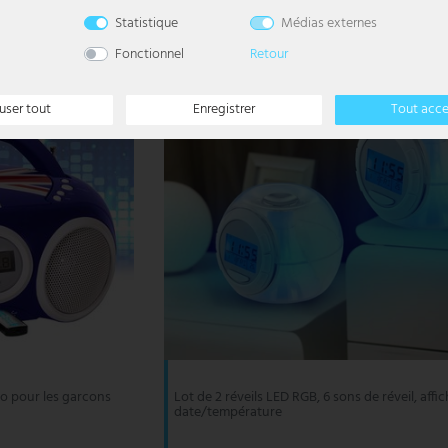
OUVRABLES
l
Statistique
Médias externes
Fonctionnel
Retour
user tout
Enregistrer
Tout acc
io pour les garcons
Lot de 2 réveils LED RGB, 6 sons de réveil, affi
date/température