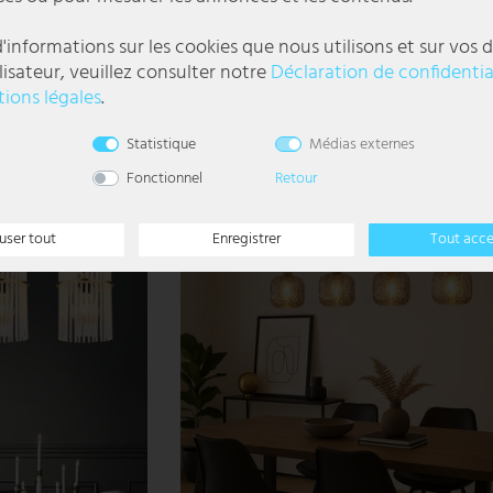
x de verre, H 120 cm
Suspension, lustre, or, cristaux de verre, D 61 
'informations sur les cookies que nous utilisons et sur vos d
lisateur, veuillez consulter notre
Déclaration de confidentia
174,99 €
ions légales
.
DELAI DE
LIVRAISON 1-3
l
Statistique
Médias externes
JOURS
OUVRABLES
Fonctionnel
Retour
- 48%
user tout
Enregistrer
Tout acc