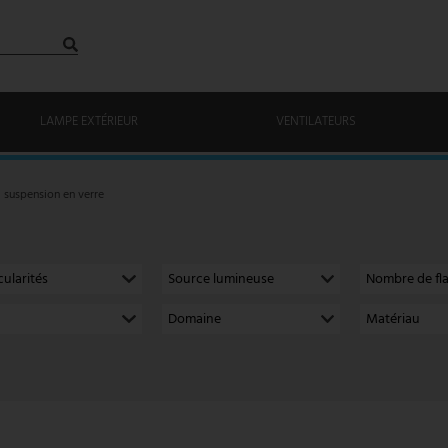
LAMPE EXTÉRIEUR
VENTILATEURS
suspension en verre
cularités
Source lumineuse
Nombre de f
Domaine
Matériau