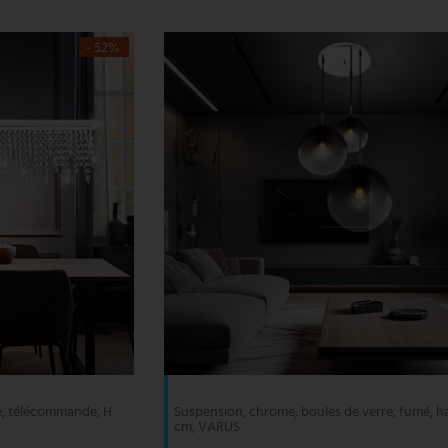
- 52%
e, télécommande, H
Suspension, chrome, boules de verre, fumé, h
cm, VARUS