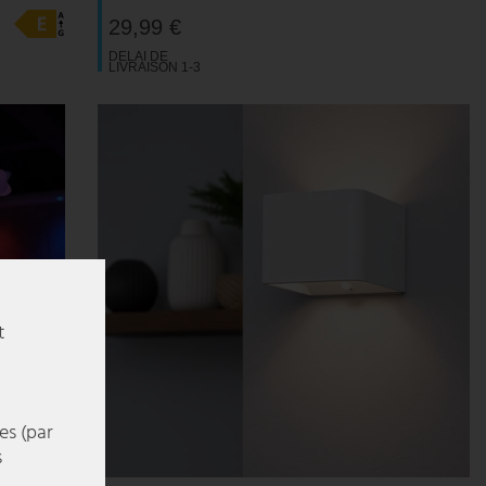
29,99 €
DELAI DE
LIVRAISON 1-3
JOURS
OUVRABLES
t
es (par
s