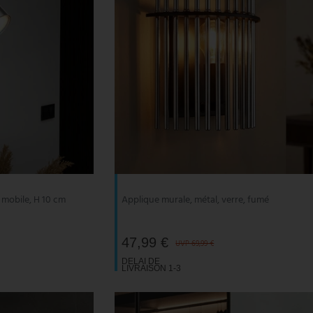
 mobile, H 10 cm
Applique murale, métal, verre, fumé
47,99 €
UVP 69,99 €
DELAI DE
LIVRAISON 1-3
JOURS
OUVRABLES