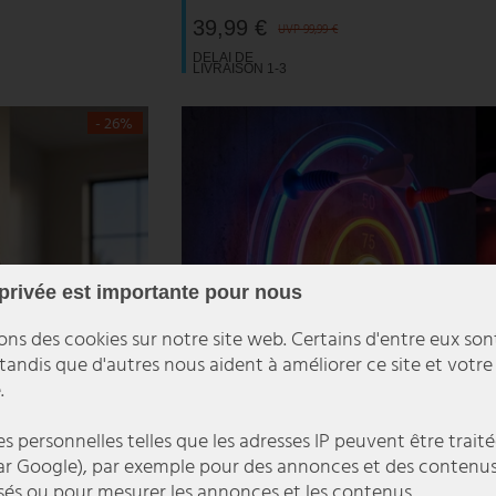
39,99 €
UVP 99,99 €
DELAI DE
LIVRAISON 1-3
JOURS
OUVRABLES
- 26%
 privée est importante pour nous
ons des cookies sur notre site web. Certains d'entre eux son
 tandis que d'autres nous aident à améliorer ce site et votre
.
 personnelles telles que les adresses IP peuvent être traité
r Google), par exemple pour des annonces et des contenu
sés ou pour mesurer les annonces et les contenus.