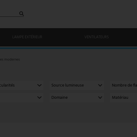
LAMPE EXTÉRIEUR
VENTILATEURS
les modernes
cularités
Source lumineuse
Nombre de f
Domaine
Matériau