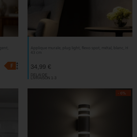
gent,
Applique murale, plug light, flexo spot, métal, blanc, H
43 cm
34,99 €
DELAI DE
LIVRAISON 1-3
JOURS
OUVRABLES
- 6%