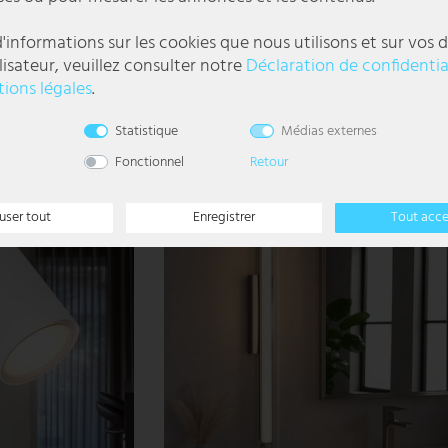
H 46,5 cm
LED Neon Dartscheibe, acrylique, connexion U
'informations sur les cookies que nous utilisons et sur vos d
D 46 cm
lisateur, veuillez consulter notre
Déclaration de confidentia
ions légales
.
37,99 €
DELAI DE
LIVRAISON 1-3
l
Statistique
Médias externes
JOURS
OUVRABLES
Fonctionnel
Retour
user tout
Enregistrer
Tout acc