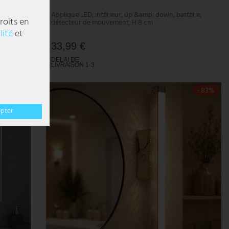
SB, 10 W,
Applique LED, intérieur, up &amp; down, batterie,
roits en
détecteur de mouvement, H 8 cm
lité
et
33,99 €
DELAI DE
LIVRAISON 1-3
JOURS
OUVRABLES
- 38%
- 83%
epter