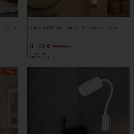
r, L 65 cm
Applique LED, dimmable, tactile 3 niveaux, L 42 cm
31,99 €
UVP 189,00 €
DELAI DE
LIVRAISON 1-3
JOURS
OUVRABLES
- 29%