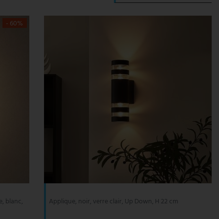
- 60%
, blanc,
Applique, noir, verre clair, Up Down, H 22 cm