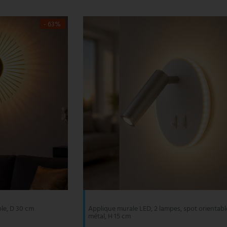
- 63%
ble, D 30 cm
Applique murale LED, 2 lampes, spot orientable
métal, H 15 cm