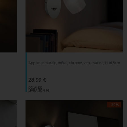
Applique murale, métal, chrome, verre satiné, H 16,5cm
28,99 €
DELAI DE
LIVRAISON 1-3
JOURS
OUVRABLES
- 30%