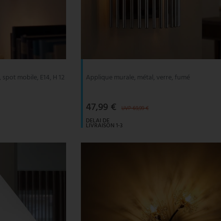
 spot mobile, E14, H 12
Applique murale, métal, verre, fumé
47,99 €
UVP 69,99 €
DELAI DE
LIVRAISON 1-3
JOURS
OUVRABLES