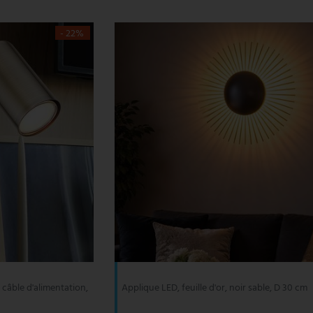
- 22%
 câble d'alimentation,
Applique LED, feuille d'or, noir sable, D 30 cm