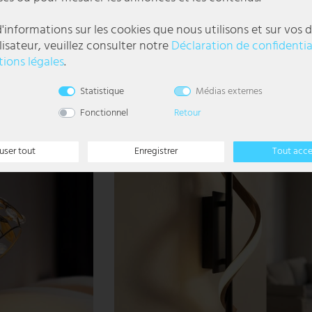
ot orientable, blanc,
Applique LED, plâtre, blanc, H 30 cm
'informations sur les cookies que nous utilisons et sur vos d
lisateur, veuillez consulter notre
Déclaration de confidentia
29,99 €
ions légales
.
DELAI DE
LIVRAISON 1-3
l
Statistique
Médias externes
JOURS
OUVRABLES
Fonctionnel
Retour
- 3%
user tout
Enregistrer
Tout acc