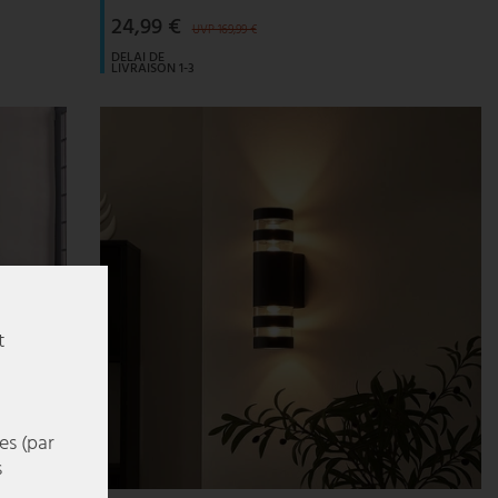
24,99 €
UVP 169,99 €
DELAI DE
LIVRAISON 1-3
JOURS
OUVRABLES
t
es (par
s