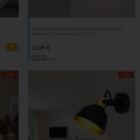
Applique LED, intérieur, up &amp; down, batterie,
détecteur de mouvement, H 8 cm
33,99 €
DELAI DE
LIVRAISON 1-3
JOURS
OUVRABLES
- 31%
- 25%