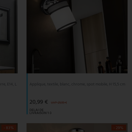
re, E14, L
Applique, textile, blanc, chrome, spot mobile, H 15,5 cm
20,99 €
UVP 29,99 €
DELAI DE
LIVRAISON 1-3
JOURS
OUVRABLES
- 83%
- 29%