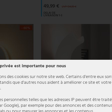
49,99 €
UVP 134,99 €
DELAI DE
LIVRAISON 1-3
JOURS
OUVRABLES
- 60%
 privée est importante pour nous
ons des cookies sur notre site web. Certains d'entre eux son
 tandis que d'autres nous aident à améliorer ce site et votre
.
 personnelles telles que les adresses IP peuvent être traité
r Google), par exemple pour des annonces et des contenu
sés ou pour mesurer les annonces et les contenus.