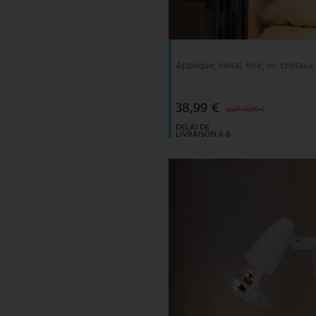
V-TAC
Wofi Luminaires
Applique, métal, noir, or, cristaux
38,99 €
UVP 39,99 €
DELAI DE
LIVRAISON 6-8
JOURS
OUVRABLES