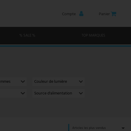
Compte
Panier
% SALE %
TOP MARQUES
lammes
Couleur de lumière
Source d'alimentation