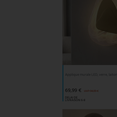
Applique murale LED, verre, laito
69,99 €
UVP 94,99 €
DELAI DE
LIVRAISON 6-8
JOURS
OUVRABLES