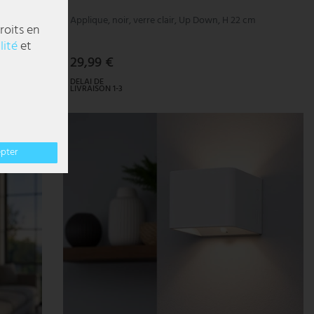
Applique, noir, verre clair, Up Down, H 22 cm
roits en
lité
et
29,99 €
DELAI DE
LIVRAISON 1-3
JOURS
OUVRABLES
- 26%
epter