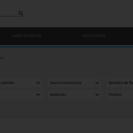
LAMPE EXTÉRIEUR
VENTILATEURS
lon
cularités
Source lumineuse
Nombre de f
Matériau
Finition