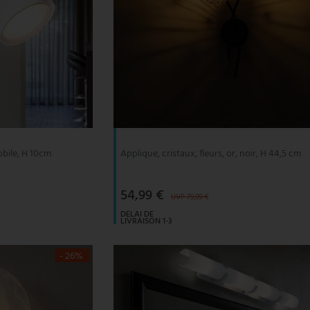
obile, H 10cm
Applique, cristaux, fleurs, or, noir, H 44,5 cm
54,99 €
UVP 79,99 €
DELAI DE
LIVRAISON 1-3
JOURS
OUVRABLES
- 26%