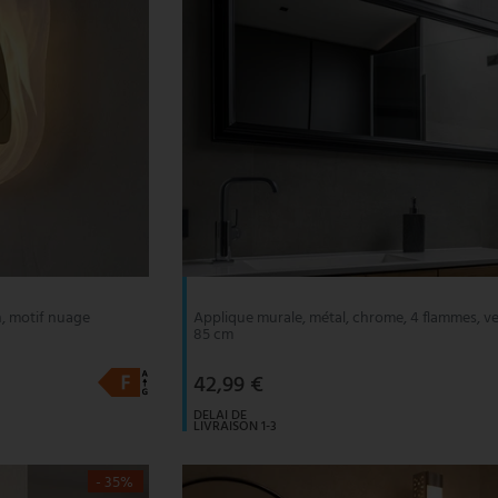
n, motif nuage
Applique murale, métal, chrome, 4 flammes, ver
85 cm
42,99 €
DELAI DE
LIVRAISON 1-3
JOURS
OUVRABLES
- 35%