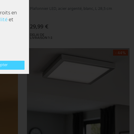
mobiles
Plafonnier LED, acier argenté, blanc, L 28,5 cm
roits en
lité
et
29,99 €
DELAI DE
LIVRAISON 1-3
JOURS
OUVRABLES
- 71%
- 44%
epter