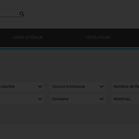
LAMPE EXTÉRIEUR
VENTILATEURS
cularités
Source lumineuse
Nombre de f
Domaine
Matériau