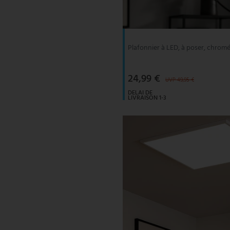
V-TAC
Wofi Luminaires
Plafonnier à LED, à poser, chromé
24,99 €
UVP 49,95 €
DELAI DE
LIVRAISON 1-3
JOURS
OUVRABLES