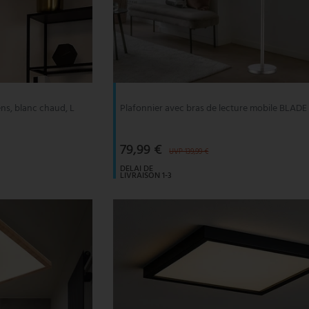
ns, blanc chaud, L
Plafonnier avec bras de lecture mobile BLADE
79,99 €
UVP 139,99 €
DELAI DE
LIVRAISON 1-3
JOURS
OUVRABLES