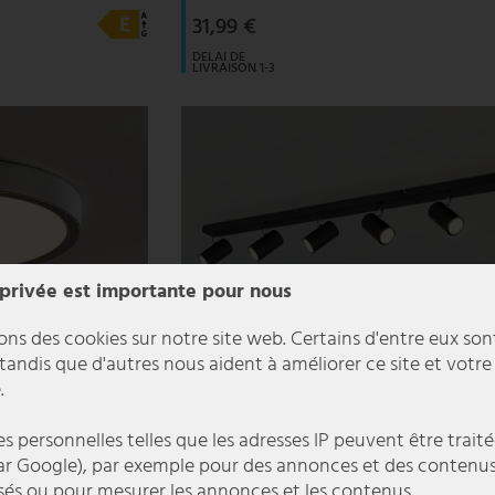
31,99 €
DELAI DE
LIVRAISON 1-3
JOURS
OUVRABLES
 privée est importante pour nous
ons des cookies sur notre site web. Certains d'entre eux son
 tandis que d'autres nous aident à améliorer ce site et votre
.
 personnelles telles que les adresses IP peuvent être traité
r Google), par exemple pour des annonces et des contenu
sés ou pour mesurer les annonces et les contenus.