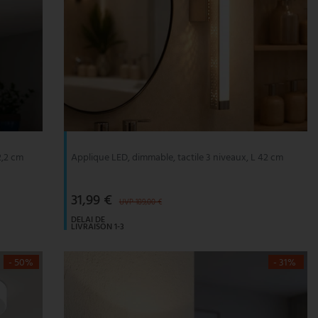
2,2 cm
Applique LED, dimmable, tactile 3 niveaux, L 42 cm
31,99 €
UVP 189,00 €
DELAI DE
LIVRAISON 1-3
JOURS
OUVRABLES
- 50%
- 31%