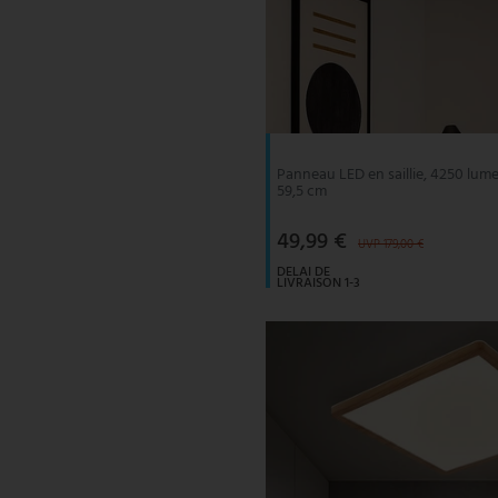
Panneau LED en saillie, 4250 lume
59,5 cm
49,99 €
UVP 179,00 €
DELAI DE
LIVRAISON 1-3
JOURS
OUVRABLES