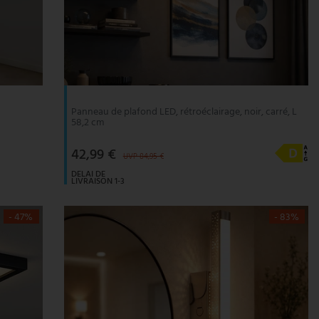
Panneau de plafond LED, rétroéclairage, noir, carré, L
58,2 cm
42,99 €
UVP 84,95 €
DELAI DE
LIVRAISON 1-3
JOURS
OUVRABLES
- 47%
- 83%