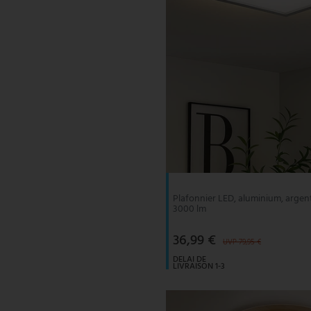
Plafonnier LED, aluminium, argent
3000 lm
36,99 €
UVP 79,95 €
DELAI DE
LIVRAISON 1-3
JOURS
OUVRABLES