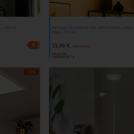
, L 30 cm
Panneau de plafond LED, 2000 lumens, télé
App, L 30 cm
33,99 €
UVP 119,00 €
DELAI DE
LIVRAISON 1-3
JOURS
OUVRABLES
- 72%