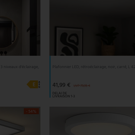
 3 niveaux d'éclairage,
Plafonnier LED, rétroéclairage, noir, carré, L 4
41,99 €
UVP 79,95 €
DELAI DE
LIVRAISON 1-3
JOURS
OUVRABLES
- 54%