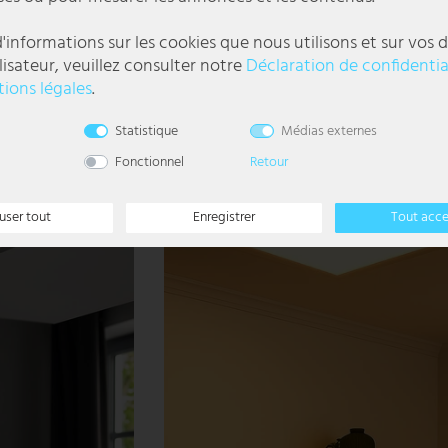
anc, D 28,5 cm
Spot de plafond Plafonnier, métal noir, spots 
'informations sur les cookies que nous utilisons et sur vos d
lisateur, veuillez consulter notre
Déclaration de confidentia
87,99 €
ions légales
.
UVP 129,99 €
DELAI DE
LIVRAISON 1-3
l
Statistique
Médias externes
JOURS
OUVRABLES
Fonctionnel
Retour
- 50%
user tout
Enregistrer
Tout acc