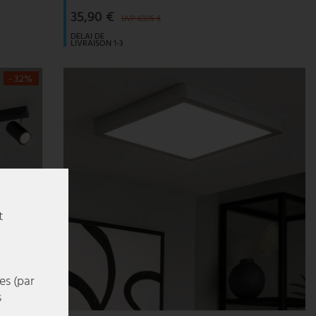
35,90 €
UVP 69,95 €
DELAI DE
LIVRAISON 1-3
JOURS
OUVRABLES
- 32%
t
es (par
s