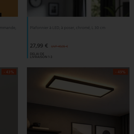
commande,
Plafonnier à LED, à poser, chromé, L 30 cm
27,99 €
UVP 49,95 €
DELAI DE
LIVRAISON 1-3
JOURS
OUVRABLES
- 43%
- 49%