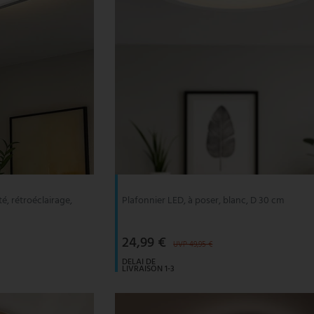
é, rétroéclairage,
Plafonnier LED, à poser, blanc, D 30 cm
24,99 €
UVP 49,95 €
DELAI DE
LIVRAISON 1-3
JOURS
OUVRABLES