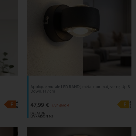
Applique murale LED RANDI, métal noir mat, verre, Up &
Down, H 7 cm
47,99 €
UVP 69,99 €
DELAI DE
LIVRAISON 1-3
JOURS
OUVRABLES