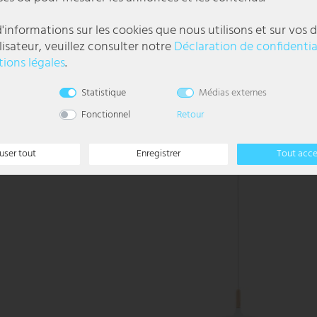
'informations sur les cookies que nous utilisons et sur vos d
les, L 32 cm
Lampadaire, courbé, textile blanc, argent, H 1
lisateur, veuillez consulter notre
Déclaration de confidentia
ions légales
.
197,99 €
l
Statistique
Médias externes
DELAI DE
LIVRAISON 3-6
JOURS
OUVRABLES
Fonctionnel
Retour
user tout
Enregistrer
Tout acc