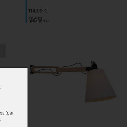
114,99 €
DELAI DE
LIVRAISON 3-6
JOURS
OUVRABLES
t
es (par
s