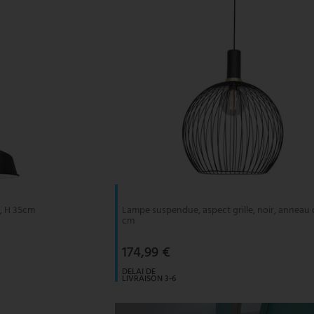
e, H 35cm
Lampe suspendue, aspect grille, noir, anneau 
cm
174,99 €
DELAI DE
LIVRAISON 3-6
JOURS
OUVRABLES