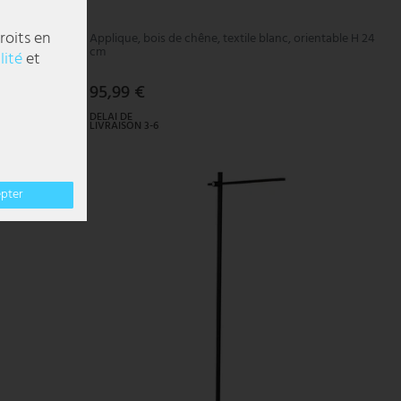
roits en
70 cm
Applique, bois de chêne, textile blanc, orientable H 24
cm
lité
et
95,99 €
DELAI DE
LIVRAISON 3-6
JOURS
OUVRABLES
epter