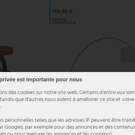
114,99 €
DELAI DE
LIVRAISON 3-6
JOURS
OUVRABLES
 privée est importante pour nous
ons des cookies sur notre site web. Certains d'entre eux son
 tandis que d'autres nous aident à améliorer ce site et votre
.
 personnelles telles que les adresses IP peuvent être traité
r Google), par exemple pour des annonces et des contenu
sés ou pour mesurer les annonces et les contenus.