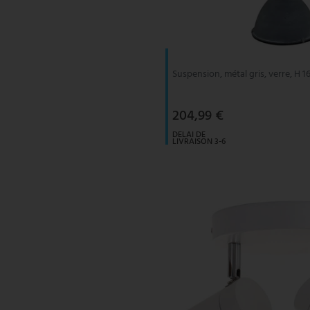
V-TAC
Wofi Luminaires
Suspension, métal gris, verre, H 
204,99 €
DELAI DE
LIVRAISON 3-6
JOURS
OUVRABLES