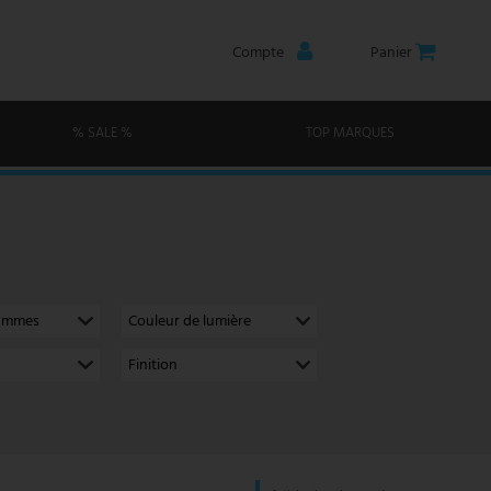
Compte
Panier
% SALE %
TOP MARQUES
lammes
Couleur de lumière
Finition