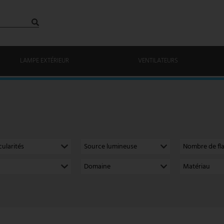
LAMPE EXTÉRIEUR
VENTILATEURS
cularités
Source lumineuse
Nombre de f
Domaine
Matériau