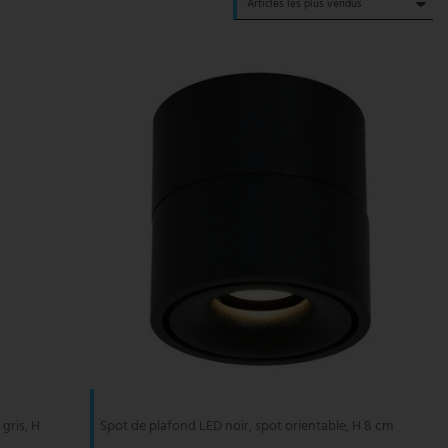
gris, H
Spot de plafond LED noir, spot orientable, H 8 cm