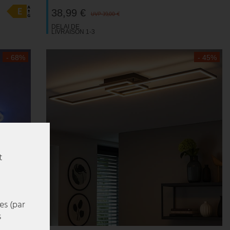
38,99 €
UVP 39,00 €
DELAI DE
LIVRAISON 1-3
JOURS
OUVRABLES
- 68%
- 45%
t
es (par
s