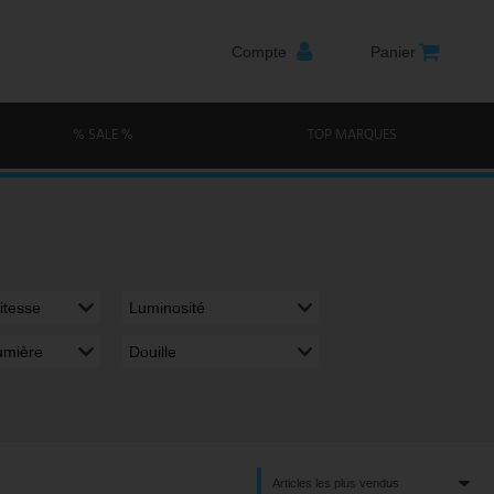
Compte
Panier
% SALE %
TOP MARQUES
itesse
Luminosité
umière
Douille