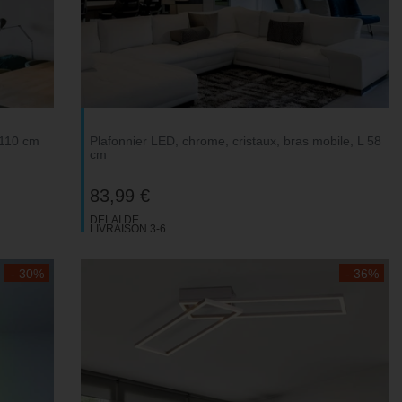
 110 cm
Plafonnier LED, chrome, cristaux, bras mobile, L 58
cm
83,99 €
DELAI DE
LIVRAISON 3-6
JOURS
OUVRABLES
- 30%
- 36%