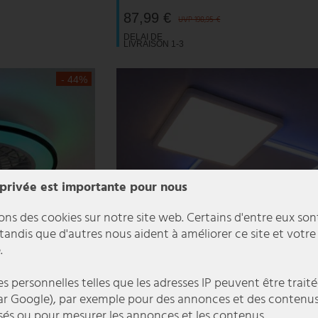
87,99 €
UVP 198,95 €
DELAI DE
LIVRAISON 1-3
JOURS
OUVRABLES
- 44%
 privée est importante pour nous
ons des cookies sur notre site web. Certains d'entre eux son
 tandis que d'autres nous aident à améliorer ce site et votre
.
 personnelles telles que les adresses IP peuvent être traité
r Google), par exemple pour des annonces et des contenu
sés ou pour mesurer les annonces et les contenus.