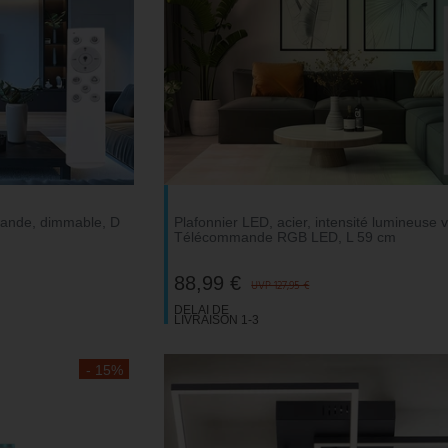
ande, dimmable, D
Plafonnier LED, acier, intensité lumineuse v
Télécommande RGB LED, L 59 cm
88,99 €
UVP 127,95 €
DELAI DE
LIVRAISON 1-3
JOURS
OUVRABLES
- 15%