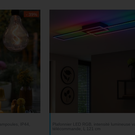
- 39%
 ampoules, IP44,
Plafonnier LED RGB, intensité lumineuse va
télécommande, L 121 cm