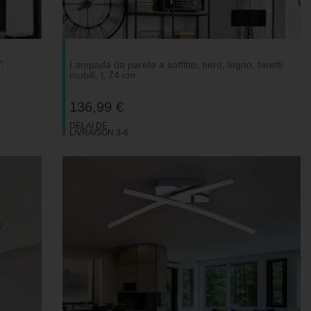
,
Lampada da parete a soffitto, nero, legno, faretti
mobili, L 74 cm
136,99 €
DELAI DE
LIVRAISON 3-6
JOURS
OUVRABLES