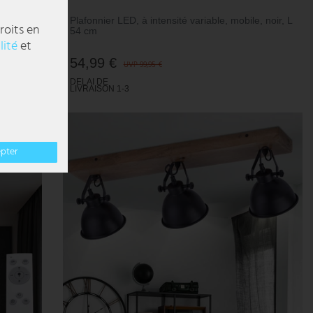
Plafonnier LED, à intensité variable, mobile, noir, L
roits en
54 cm
lité
et
54,99 €
UVP 99,95 €
DELAI DE
LIVRAISON 1-3
JOURS
OUVRABLES
epter