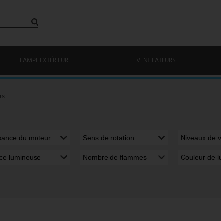
LAMPE EXTÉRIEUR
VENTILATEURS
rs
sance du moteur
Sens de rotation
Niveaux de v
ce lumineuse
Nombre de flammes
Couleur de l