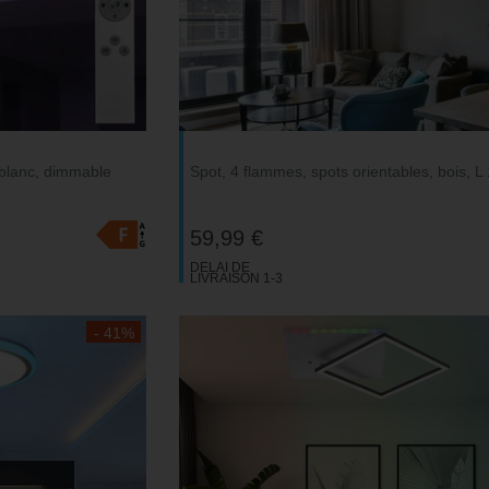
blanc, dimmable
Spot, 4 flammes, spots orientables, bois, L
59,99 €
DELAI DE
LIVRAISON 1-3
JOURS
OUVRABLES
- 41%