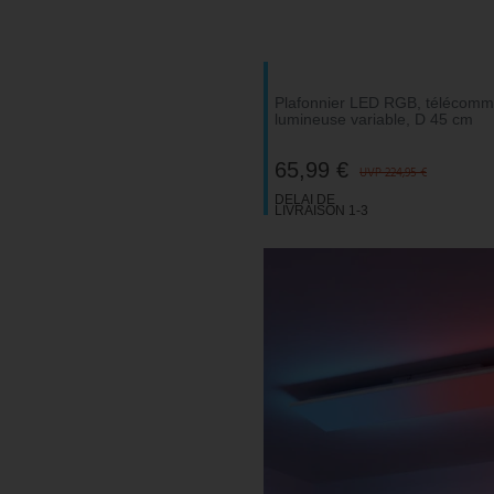
V-TAC
Wofi Luminaires
Plafonnier LED RGB, télécomma
lumineuse variable, D 45 cm
65,99 €
UVP 224,95 €
DELAI DE
LIVRAISON 1-3
JOURS
OUVRABLES