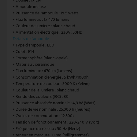
• Douille : 1x E14
• Ampoule incluse
suspension vintage
Paulmann
• Puissance de l'ampoule : 1x 5 watts
• Flux lumineux : 1x 470 lumens
suspension blanche
Philips Lampes
• Couleur de lumière : blanc chaud
• Alimentation électrique : 230V, 50Hz
Suspensions à hauteur réglable
Rabalux
Détails de l'ampoule
• Type d'ampoule : LED
• Culot : E14
Reality Lampes
• Forme : sphère (blanc-opale)
• Matériau : céramique
Searchlight Lampes
• Flux lumineux : 470 lm (lumens)
• Consommation d'énergie : 5 kWh/1000h
Sigor
• Température de couleur : 3000 K (Kelvin)
• Couleur de la lumière : blanc chaud
Sollux
• Rendu des couleurs (IRC) : 80
• Puissance absorbée nominale : 4,9 W (Watt)
Spot Light Lampes
• Durée de vie nominale : 25.000 h (heures)
• Cycles de commutation : 12.500x
Steinhauer Lampes
• Tension de fonctionnement : 220-240 V (Volt)
• Fréquence du réseau : 50 Hz (Hertz)
Trio Luminaires
• teneur en mercure : 0 mg (milligrammes)