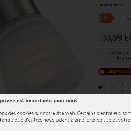
Description
Fich
33,99 
Livraison grat
Belgiqu
Chez vous da
 privée est importante pour nous
ons des cookies sur notre site web. Certains d'entre eux son
 tandis que d'autres nous aident à améliorer ce site et votre
.