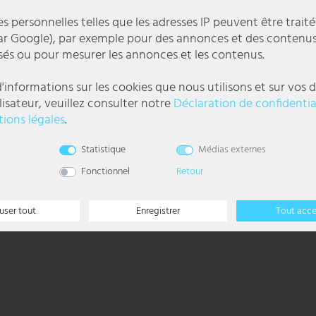
 personnelles telles que les adresses IP peuvent être traité
r Google), par exemple pour des annonces et des contenu
sés ou pour mesurer les annonces et les contenus.
'informations sur les cookies que nous utilisons et sur vos d
lisateur, veuillez consulter notre
Déclaration de confidentia
ions légales
.
nt les matériaux utilisés pour fabriquer cette belle série de spots.
t, avec l'ampoule incluse, une lumière de 470 lumens avec une agréable cou
l
Statistique
Médias externes
Fonctionnel
Retour
user tout
Enregistrer
Tout acc