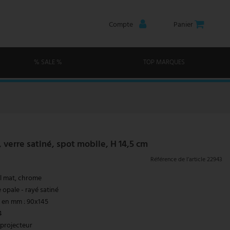
Compte
Panier
% SALE %
TOP MARQUES
verre satiné, spot mobile, H 14,5 cm
Référence de l’article
22943
el mat, chrome
 opale - rayé satiné
 en mm : 90x145
4
 projecteur