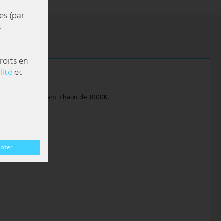
es (par
s
roits en
lité
et
leur de lumière blanc chaud de 3000K.
epter