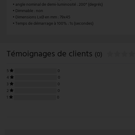
• angle nominal de demi-luminosité : 200° (degrés)
• Dimmable : non
V-TAC
• Dimensions LxØ en mm : 79x45
• Temps de démarrage à 100% : 1s (secondes)
Wofi Luminaires
Témoignages de clients
(0)
5
0
4
0
3
0
2
0
1
0