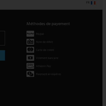
FR
Méthodes de payement
Paypal
Note de débit
Carte de crédit
Virement bancaire
Amazon Pay
Paiement en espèces