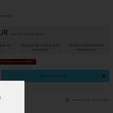
e produit
EUR
avec TVA plus
frais de port
uite
en
Coupon de 5 EUR
pour la
Achat sur
facture
et en
e
newsletter
plusieurs fois
ns 6-8 jours ouvrables
Dans le panier
t
Instructions de mise au rebut