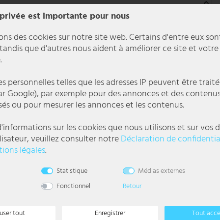
 privée est importante pour nous
ons des cookies sur notre site web. Certains d'entre eux son
 tandis que d'autres nous aident à améliorer ce site et votre
.
 personnelles telles que les adresses IP peuvent être traité
r Google), par exemple pour des annonces et des contenu
sés ou pour mesurer les annonces et les contenus.
'informations sur les cookies que nous utilisons et sur vos d
lisateur, veuillez consulter notre
Déclaration de confidentia
ions légales
.
l
Statistique
Médias externes
ctionnalité. À cela s'ajoute la technologie LED moderne et surtout économe
Fonctionnel
Retour
user tout
Enregistrer
Tout acc