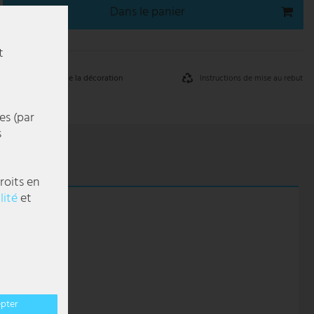
Dans le panier
t
Instructions de mise au rebut
Retrait de la décoration
es (par
s
roits en
lité
et
 en énergie.
epter