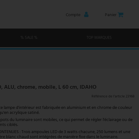
Compte
Panier
% SALE %
TOP MARQUES
D, ALU, chrome, mobile, L 60 cm, IDAHO
Référence de l’article
23168
e lampe d'intérieur est fabriquée en aluminium et en chrome de couleur
qu'en acrylique satiné.
pots du luminaire sont mobiles, ce qui permet de régler l'éclairage ou de
ts ciblés.
ONTENUES : Trois ampoules LED de 3 watts chacune, 250 lumens et une
re blanc chaud sont intégrées de manière fixe dans le luminaire.