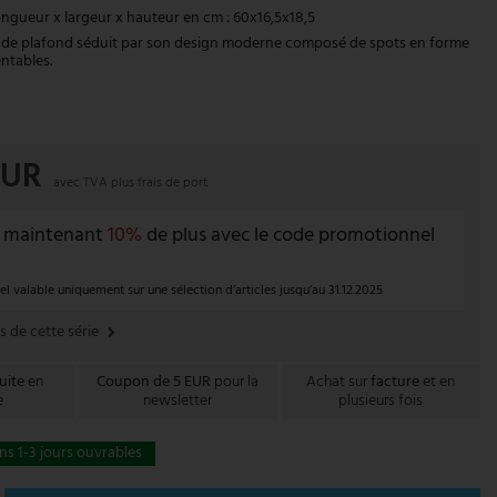
ngueur x largeur x hauteur en cm : 60x16,5x18,5
t de plafond séduit par son design moderne composé de spots en forme
ntables.
EUR
avec TVA plus
frais de port
 maintenant
10%
de plus avec le code promotionnel
 valable uniquement sur une sélection d’articles jusqu’au 31.12.2025
es de cette série
uite
en
Coupon de 5 EUR
pour la
Achat sur
facture
et en
e
newsletter
plusieurs fois
s 1-3 jours ouvrables