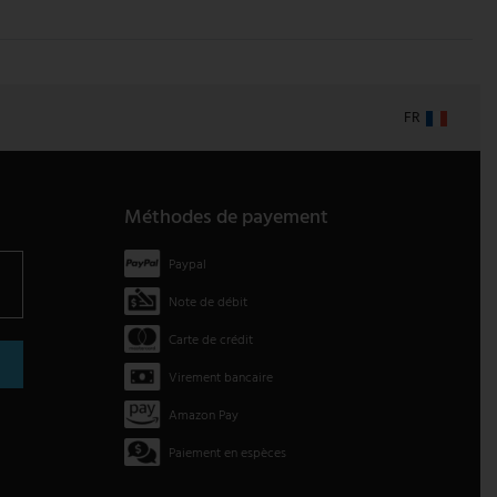
FR
Méthodes de payement
Paypal
Note de débit
Carte de crédit
Virement bancaire
Amazon Pay
Paiement en espèces