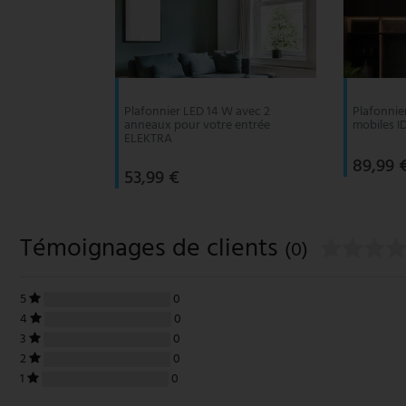
Plafonnier LED 14 W avec 2
Plafonnie
anneaux pour votre entrée
mobiles 
ELEKTRA
89,99 
53,99 €
Témoignages de clients
(0)
5
0
4
0
3
0
2
0
1
0