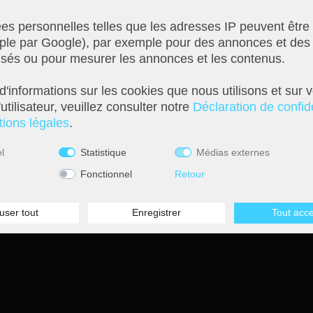
Suivez-nous sur
s personnelles telles que les adresses IP peuvent être 
ple par Google), par exemple pour des annonces et des
isés ou pour mesurer les annonces et les contenus.
Newsletter
d'informations sur les cookies que nous utilisons et sur v
5€
'utilisateur, veuillez consulter notre
Déclaration de confide
Bon de 5 EUR pour
ions légales
.
l'inscription à la
newsletter
el
Statistique
Médias externes
Fonctionnel
Retour
Se rétracter du contrat
user tout
Enregistrer
Tout acc