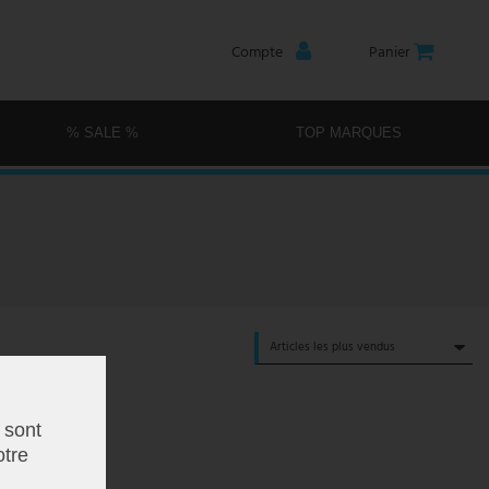
Compte
Panier
% SALE %
TOP MARQUES
 sont
otre