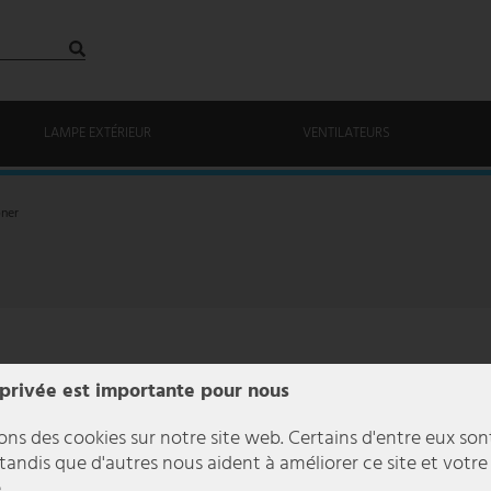
LAMPE EXTÉRIEUR
VENTILATEURS
oner
 privée est importante pour nous
ons des cookies sur notre site web. Certains d'entre eux son
 tandis que d'autres nous aident à améliorer ce site et votre
.