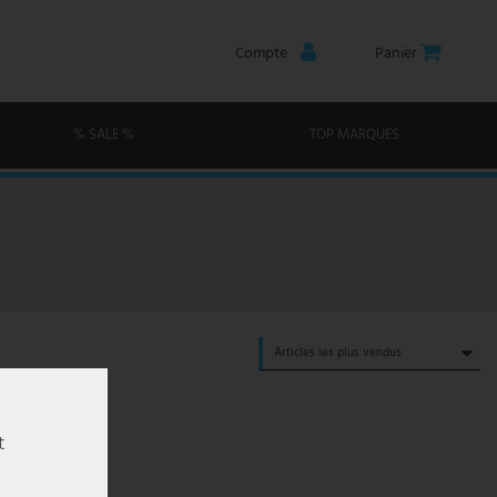
Compte
Panier
% SALE %
TOP MARQUES
t