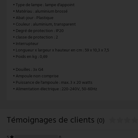
• Type de lampe : lampe d'appoint
suspension vintage
Paulmann
• Matériau : aluminium brossé
• Abat-jour : Plastique
• Couleur : aluminium, transparent
suspension blanche
Philips Lampes
• Degré de protection : IP20
• classe de protection : 2
Suspensions à hauteur réglable
Rabalux
• Interrupteur
• Longueur x largeur x hauteur en cm : 59 x 10,3 x 7,5
Reality Lampes
• Poids en kg : 0,69
Searchlight Lampes
• Douilles : 3x G4
• Ampoule non comprise
Sigor
• Puissance de l'ampoule : max. 3 x 20 watts
• Alimentation électrique : 220-240V, 50-60Hz
Sollux
Spot Light Lampes
Témoignages de clients
(0)
Steinhauer Lampes
Trio Luminaires
5
0