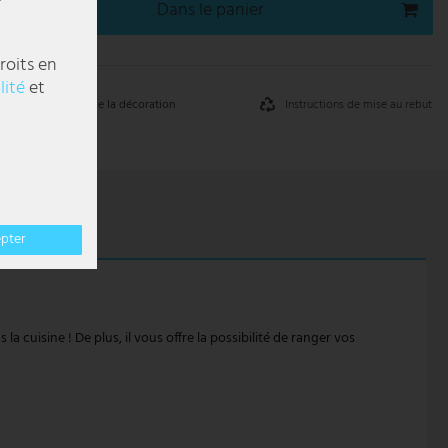
Dans le panier
roits en
lité
et
Instructions de mise au rebut
Retrait de la décoration
epter
la cuisine ! De plus, il vous offre la possibilité de ranger vos