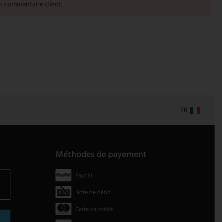
 commentaire client.
FR
Méthodes de payement
Paypal
Note de débit
Carte de crédit