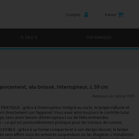
Compte
Panier
% SALE %
TOP MARQUES
gencement, alu brossé, interrupteur, L 59 cm
Référence de l’article
11573
ATIQUE : grâce à l'interrupteur intégré au socle, la lampe s'allume et
ent directement sur l'appareil. Vous avez ainsi toujours le contrôle total
age, sans avoir besoin d'interrupteurs ou de télécommandes
- ce qui est particulièrement pratique pour les travaux de cuisine.
EXIBLE : grâce à sa forme compacte et à son design discret, la lampe
lée sans effort sous les armoires suspendues ou les étagères. L'installation