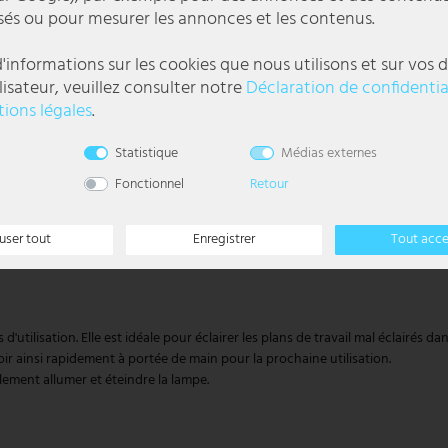
sés ou pour mesurer les annonces et les contenus.
'informations sur les cookies que nous utilisons et sur vos d
lisateur, veuillez consulter notre
Déclaration de confidentia
ions légales
.
l
Statistique
Médias externes
Fonctionnel
Retour
user tout
Enregistrer
Tout acc
ilisation. Elle est idéale pour éclairer les plans de travail mal éclairés dans 
oir ainsi rapidement à portée de main pour la prochaine utilisation.
ilement allumer et éteindre la lampe.