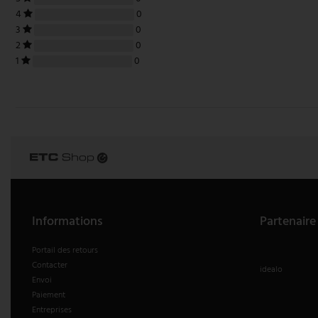
4
0
V-TAC
3
0
2
0
Wofi Luminaires
1
0
Informations
Partenaire
Portail des retours
Contacter
idealo
Envoi
Paiement
Entreprises