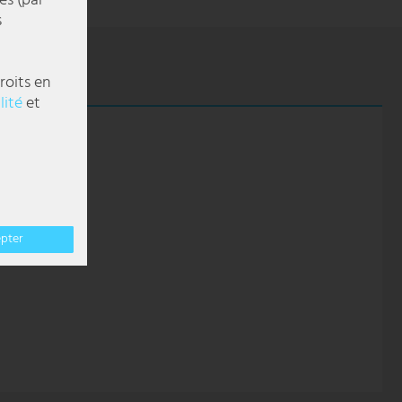
es (par
s
roits en
lité
et
epter