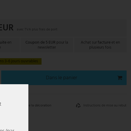
 EUR
avec TVA plus
frais de port
uite
en
Coupon de 5 EUR
pour la
Achat sur
facture
et en
e
newsletter
plusieurs fois
ns 3-6 jours ouvrables
Dans le panier
t
Instructions de mise au rebut
Retrait de la décoration