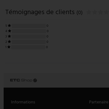
V-TAC
Témoignages de clients
(0)
Wofi Luminaires
5
0
4
0
3
0
2
0
1
0
Informations
Partenaire