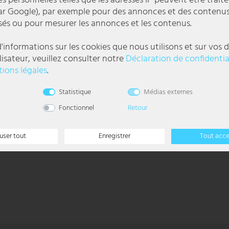
 personnelles telles que les adresses IP peuvent être traité
r Google), par exemple pour des annonces et des contenu
sés ou pour mesurer les annonces et les contenus.
'informations sur les cookies que nous utilisons et sur vos d
lisateur, veuillez consulter notre
Déclaration de confidentia
ions légales
.
l
Statistique
Médias externes
Fonctionnel
Retour
user tout
Enregistrer
Tout acc