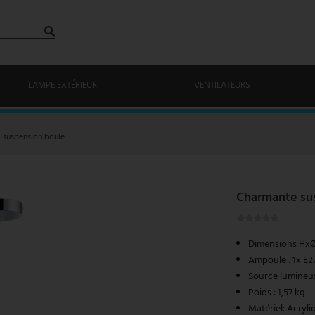
LAMPE EXTÉRIEUR
VENTILATEURS
suspension boule
Charmante sus
Dimensions HxØ
Ampoule : 1x E2
Source lumineus
Poids : 1,57 kg
Matériel: Acryli