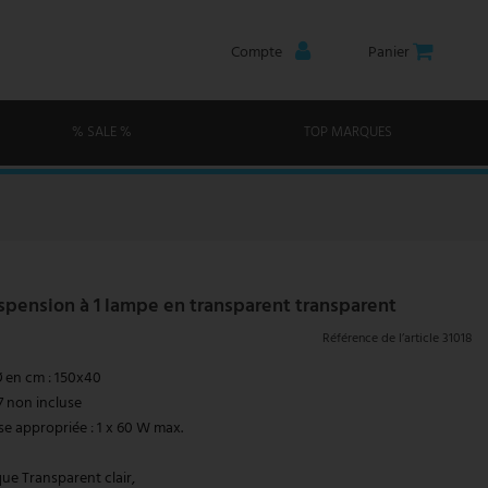
Compte
Panier
% SALE %
TOP MARQUES
pension à 1 lampe en transparent transparent
Référence de l’article
31018
 en cm : 150x40
7 non incluse
e appropriée : 1 x 60 W max.
que Transparent clair,