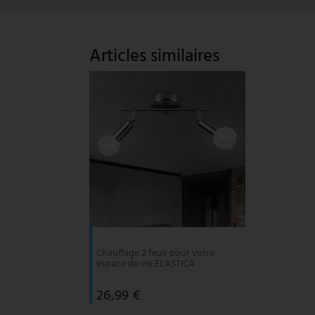
suspension vintage
Paulmann
Articles similaires
suspension blanche
Philips Lampes
Suspensions à hauteur réglable
Rabalux
Reality Lampes
Searchlight Lampes
Sigor
Sollux
Spot Light Lampes
Chauffage 2 feux pour votre
espace de vie ELASTICA
Steinhauer Lampes
26,99 €
Trio Luminaires