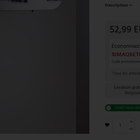
Description
52,99 
Économisez
10MAI26ET
Code promotionnel
Tous les articl
Livraison grat
Belgiqu
Chez vous dan