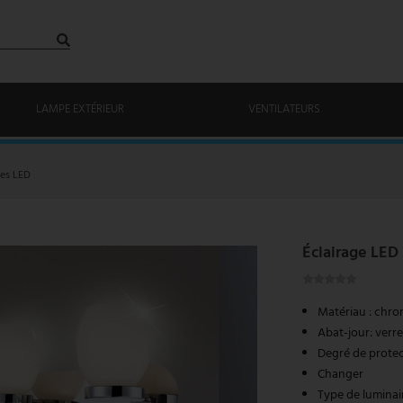
LAMPE EXTÉRIEUR
VENTILATEURS
les LED
Éclairage LE
Matériau : chr
Abat-jour: verr
Degré de protec
Changer
Type de luminair