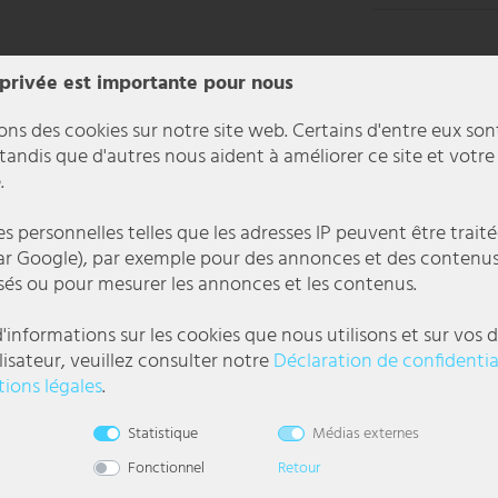
 privée est importante pour nous
ons des cookies sur notre site web. Certains d'entre eux son
 tandis que d'autres nous aident à améliorer ce site et votre
.
 personnelles telles que les adresses IP peuvent être traité
r Google), par exemple pour des annonces et des contenu
sés ou pour mesurer les annonces et les contenus.
 séduisent non seulement par son design moderne, mais aussi par la technol
'informations sur les cookies que nous utilisons et sur vos d
us de cette lampe unique.
lisateur, veuillez consulter notre
Déclaration de confidentia
ions légales
.
et sont donc encore plus faibles que les lampes à économie d'énergie . Cela
es.
l
Statistique
Médias externes
Fonctionnel
Retour