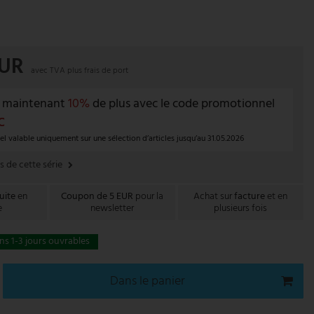
EUR
avec TVA plus
frais de port
 maintenant
10%
de plus avec le code promotionnel
C
 valable uniquement sur une sélection d’articles jusqu’au 31.05.2026
es de cette série
uite
en
Coupon de 5 EUR
pour la
Achat sur
facture
et en
e
newsletter
plusieurs fois
s 1-3 jours ouvrables
Dans le panier