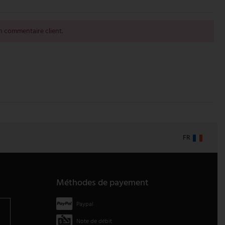
 commentaire client.
FR
Méthodes de payement
Paypal
Note de débit