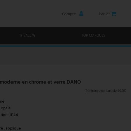
Compte
Panier
% SALE %
TOP MARQUES
D moderne en chrome et verre DANO
Référence de l’article
20883
omé
e opale
tion : IP44
e : applique