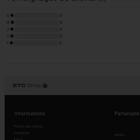
5
0
4
0
3
0
2
0
1
0
Informations
Partenaire
Portail des retours
Contacter
idealo
Envoi