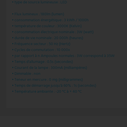
• type de source lumineuse : LED
V-TAC
• Flux lumineux : 180lm (lumen)
• consommation énergétique : 3 kWh / 1000h
Wofi Luminaires
• température de couleur : 3000K (Kelvin)
• consommation électrique nominale : 3W (watt)
• durée de vie nominale : 20 000h (heures)
• Fréquence secteur : 50 Hz (Hertz)
• Cycles de commutation : 10 000x
• par rapport à n Ampoules normales : 3W correspond à 35W
• Temps d'allumage : 0.5s (secondes)
• Courant de la lampe : 300mA (milliampères)
• Dimmable : non
• Teneur en mercure : 0 mg (milligrammes)
• Temps de démarrage jusqu'à 60% : 1s (secondes)
• Température ambiante : -20 °C à + 40 °C