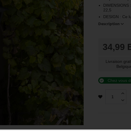
DIMENSIONS : D
22,5
DESIGN : Ce lu
Description
34,99
Livraison grat
Belgiqu
Chez vous d