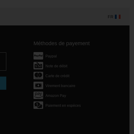
FR
Méthodes de payement
Paypal
Note de débit
Carte de crédit
Virement bancaire
Amazon Pay
Paiement en espèces