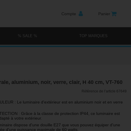
Compte
Panier
% SALE %
TOP MARQUES
le, aluminium, noir, verre, clair, H 40 cm, VT-760
Référence de l’article
67649
UR : Le luminaire d'extérieur est en aluminium noir et en verre
TION : Grâce à la classe de protection IP44, ce luminaire est
apté à votre extérieur.
inaire dispose d'une douille E27 que vous pouvez équiper d'une
ée d'une puissance maximale de 60 watts.