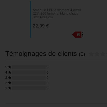
Ampoule LED à filament 4 watts
E27, 200 lumens, blanc chaud,
DxH 6x11 cm
22,99 €
Témoignages de clients
(0)
5
0
4
0
3
0
2
0
1
0