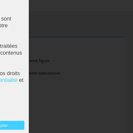
 sont
otre
traitées
 contenus
e fait partout bonne figure.
n en extérieur.
os droits
imale l'emplacement sélectionné.
ntialité
et
epter