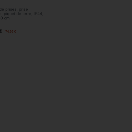
e prises, prise
, piquet de terre, IP44,
40 cm
€
74,99 €