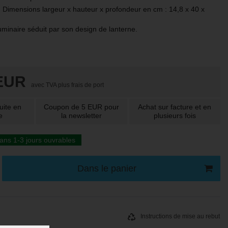
imensions largeur x hauteur x profondeur en cm : 14,8 x 40 x
minaire séduit par son design de lanterne.
 EUR
avec TVA plus
frais de port
uite
en
Coupon de 5 EUR
pour
Achat sur
facture
et en
e
la newsletter
plusieurs fois
ans 1-3 jours ouvrables
Dans le panier
Instructions de mise au rebut