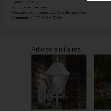
• Douille : 1 x E27
• Ampoule incluse : non
suspension vintage
Paulmann
• Puissance de la lampe : 1 x 60 watts maximum
• Alimentation : 220-240 V, 50 Hz
suspension blanche
Philips Lampes
Suspensions à hauteur réglable
Rabalux
Reality Lampes
Articles similaires
Searchlight Lampes
Sigor
Sollux
Spot Light Lampes
Steinhauer Lampes
Trio Luminaires