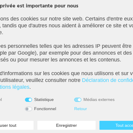
 privée est importante pour nous
sons des cookies sur notre site web. Certains d'entre eux
, tandis que d'autres nous aident à améliorer ce site et v
e.
s personnelles telles que les adresses IP peuvent être 
ple par Google), par exemple pour des annonces et des
 extérieur.
isés ou pour mesurer les annonces et les contenus.
luminium et verre. Que ce soit sur la terrasse ou le balcon, ce luminair
ée contre les projections d'eau et est donc prédestinée à une utilisatio
d'informations sur les cookies que nous utilisons et sur v
watts peut être utilisée dans la lumière pour éclairer de manière opt
'utilisateur, veuillez consulter notre
Déclaration de confide
ions légales
.
el
Statistique
Médias externes
Fonctionnel
Retour
user tout
Enregistrer
Tout acc