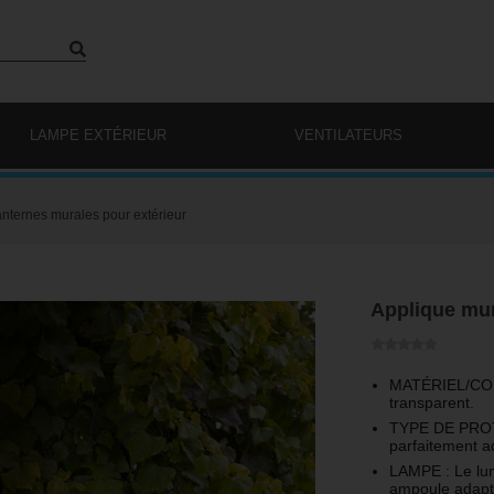
LAMPE EXTÉRIEUR
VENTILATEURS
anternes murales pour extérieur
Applique mura
MATÉRIEL/COULE
transparent.
TYPE DE PROTEC
parfaitement ad
LAMPE : Le lum
ampoule adapt