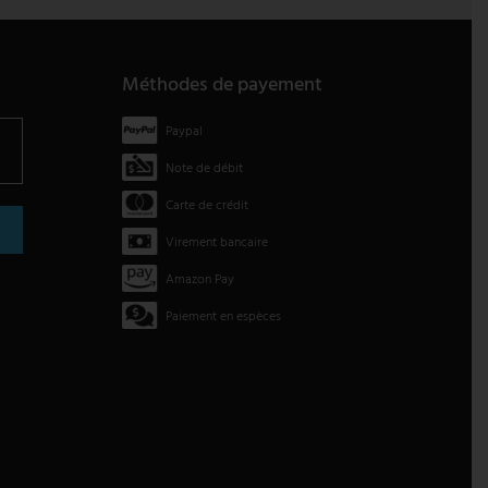
Méthodes de payement
Paypal
Note de débit
Carte de crédit
Virement bancaire
Amazon Pay
Paiement en espèces