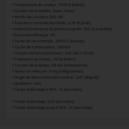
• Température de couleur : 3000 K (Kelvin)
V-TAC
• Couleur de la lumière : blanc chaud
• Rendu des couleurs (Ra) : 80
• Puissance nominale absorbée : 4,76 W (watt)
Wofi Luminaires
• Intensité lumineuse de pointe assignée : 100 cd (candela)
• Économie d'énergie : 85
• Durée de vie nominale : 25000 h (heures)
• Cycles de commutation : 20000x
• Tension de fonctionnement : 220-240 V (Volt)
• Fréquence du réseau : 50 Hz (Hertz)
• Courant de la lampe : 48 mA (milliampères)
• teneur en mercure : 0 mg (milligrammes)
• Angle de demi-luminosité nominal : 220° (degrés)
• gradation : non
• Temps d'allumage à 60% : 1s (secondes)
• Temps d'allumage : 0,5s (secondes)
• Temps d'allumage jusqu'à 95% : 2s (secondes)