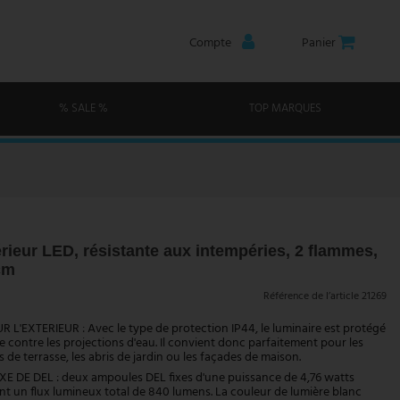
Compte
Panier
% SALE %
TOP MARQUES
rieur LED, résistante aux intempéries, 2 flammes,
cm
Référence de l’article
21269
L'EXTERIEUR : Avec le type de protection IP44, le luminaire est protégé
e contre les projections d'eau. Il convient donc parfaitement pour les
s de terrasse, les abris de jardin ou les façades de maison.
E DE DEL : deux ampoules DEL fixes d'une puissance de 4,76 watts
t un flux lumineux total de 840 lumens. La couleur de lumière blanc