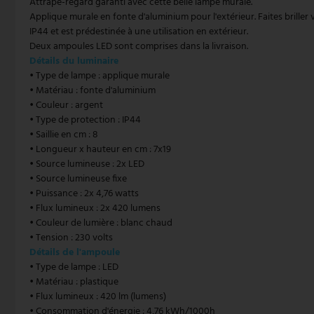
Attrape-regard garanti avec cette belle lampe murale.
Applique murale en fonte d'aluminium pour l'extérieur. Faites briller
suspension vintage
Paulmann
IP44 et est prédestinée à une utilisation en extérieur.
Deux ampoules LED sont comprises dans la livraison.
suspension blanche
Philips Lampes
Détails du luminaire
• Type de lampe : applique murale
Suspensions à hauteur réglable
Rabalux
• Matériau : fonte d'aluminium
• Couleur : argent
Reality Lampes
• Type de protection : IP44
• Saillie en cm : 8
• Longueur x hauteur en cm : 7x19
Searchlight Lampes
• Source lumineuse : 2x LED
• Source lumineuse fixe
Sigor
• Puissance : 2x 4,76 watts
• Flux lumineux : 2x 420 lumens
Sollux
• Couleur de lumière : blanc chaud
• Tension : 230 volts
Spot Light Lampes
Détails de l'ampoule
• Type de lampe : LED
Steinhauer Lampes
• Matériau : plastique
• Flux lumineux : 420 lm (lumens)
Trio Luminaires
• Consommation d'énergie : 4,76 kWh/1000h