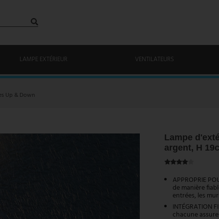
LAMPE EXTÉRIEUR
VENTILATEURS
es Up & Down
Lampe d'exté
argent, H 19
APPROPRIE POUR 
de manière fiabl
entrées, les mur
INTÉGRATION FIX
chacune assuren