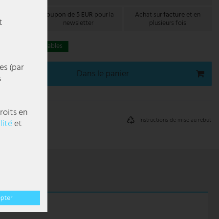
uite
en
Coupon de 5 EUR
pour la
Achat sur
facture
et en
t
e
newsletter
plusieurs fois
s 1-3 jours ouvrables
es (par
Dans le panier
s
roits en
Instructions de mise au rebut
lité
et
epter