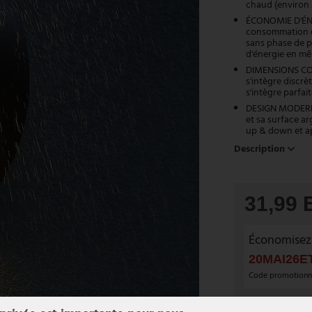
chaud (environ 
ÉCONOMIE D'ÉNER
consommation d'
sans phase de p
d'énergie en m
DIMENSIONS COMP
s'intègre discrè
s'intègre parfa
DESIGN MODERNE 
et sa surface ar
up & down et ap
Description
31,99
Économisez
20MAI26E
Code promotionnel
Tous les articl