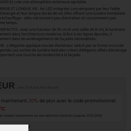
3000 K) crée une atmosphère extérieure agréable.
GIE ET LONGUE VIE : les LED intégrées convainquent par leur faible
énergie et leur longue durée de vie. Elles offrent une lumière immédiate
réchauffage - elles nécessitent peu d'entretien et consomment peu
ême temps.
ACTES : avec une hauteur de 19 cm et une saillie de 8 cm, le luminaire
tement dans l'architecture moderne. Grâce à ses lignes épurées, il
itement dans les aménagements de façades minimalistes.
: L'élégante applique murale d'extérieur séduit par sa forme incurvée
gentée. Les sorties de lumière latérales créent d'élégants effets d'éclairage
portent une touche de modernité à la façade.
 EUR
avec TVA plus
frais de port
 maintenant
20%
de plus avec le code promotionnel
TC
 valable uniquement sur une sélection d’articles jusqu’au 31.05.2026
es de cette série